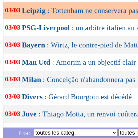
03/03
Leipzig
: Tottenham ne conservera pa
OK
03/03
PSG-Liverpool
: un arbitre italien au 
03/03
Bayern
: Wirtz, le contre-pied de Mat
03/03
Man Utd
: Amorim a un objectif clair
03/03
Milan
: Conceição n'abandonnera pas
03/03
Divers
: Gérard Bourgoin est décédé
03/03
Juve
: Thiago Motta, un renvoi coûtera
03/03
VIDEO
: encore un but pour Neymar
Filtrer :