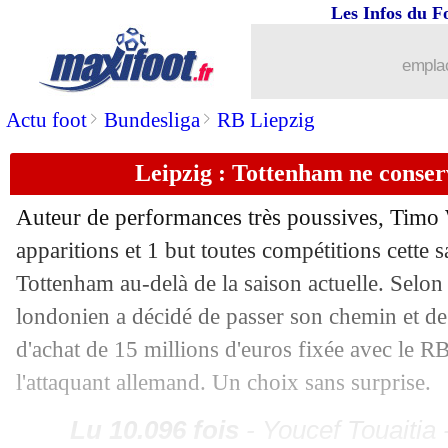
Les Infos du F
03/03
Lyon
: Fonseca a envoyé une lettre aux
emplac
03/03
PSG
: Sakho est impressionné par Pac
>
>
Actu foot
Bundesliga
RB Liepzig
03/03
Lyon
: Ménez se voit en Cherki
Leipzig : Tottenham ne conse
03/03
Liverpool
: Van Dijk a hâte d'affronte
Auteur de performances très poussives, Timo
apparitions et 1 but toutes compétitions cette s
03/03
Lille
: un club sous-estimé, selon Meu
Tottenham au-delà de la saison actuelle. Selon 
03/03
Real
: le PSG ou City, Benzema n'aura
londonien a décidé de passer son chemin et de 
d'achat de 15 millions d'euros fixée avec le RB
03/03
Dortmund
: H. Watzke - "être prudent
l'attaquant allemand. Un choix sans surprise.
03/03
Fiorentina
: bonne nouvelle pour Kea
Lu 10.096 fois
- Youcef Touaitia 