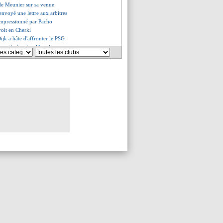
 de Meunier sur sa venue
envoyé une lettre aux arbitres
impressionné par Pacho
voit en Cherki
ijk a hâte d'affronter le PSG
us-estimé, selon Meunier
City, Benzema n'aurait pas pu
atzke - "être prudent avec Lille"
ne nouvelle pour Kean
enzema refuse la comparaison
ral droit dans le viseur
 sanctionner Fonseca
y-Amorim, la passe d'armes
it prévenu Lacazette
"l'équipe, je la kiffe"
 ne compte pas partir
gado voit grand pour Almada
am ne conservera pas Werner
 un arbitre italien au sifflet
le contre-pied de Matthäus
 a un objectif clair
o n'abandonnera pas
ourgoin est décédé
ta, un renvoi coûterait cher
 un but pour Neymar
inadmissible" pour Gautier