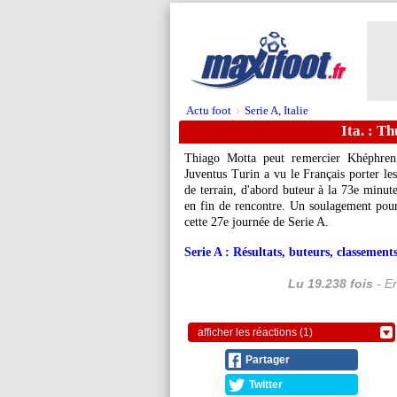
Actu foot
Serie A, Italie
>
Ita. : T
Thiago Motta peut remercier Khéphren T
Juventus Turin a vu le Français porter les
de terrain, d'abord buteur à la 73e minut
en fin de rencontre. Un soulagement pour
cette 27e journée de Serie A.
Serie A : Résultats, buteurs, classements
Lu 19.238 fois
- Er
afficher les réactions (1)
Partager
Twitter