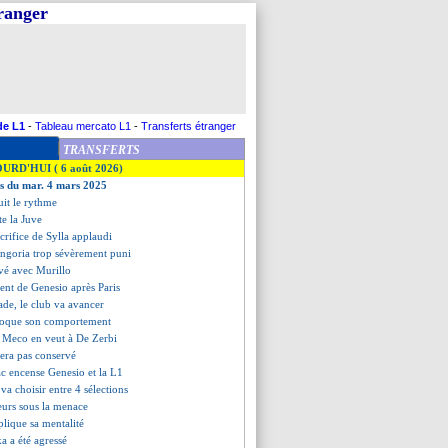
tranger
de L1
-
Tableau mercato L1
-
Transferts étranger
TRANSFERTS
OURD'HUI ( 6 août 2026)
es du mar. 4 mars 2025
it le rythme
e la Juve
acrifice de Sylla applaudi
ongoria trop sévèrement puni
uvé avec Murillo
ment de Genesio après Paris
ade, le club va avancer
évoque son comportement
i Meco en veut à De Zerbi
sera pas conservé
c encense Genesio et la L1
 va choisir entre 4 sélections
eurs sous la menace
plique sa mentalité
ka a été agressé