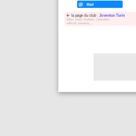
Mail
la page du club :
Juventus Turin
bilan, stats, réultats, calendrier,
effectif, tranferts, ...