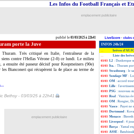
Les Infos du Football Français et E
emplacement publicitaire
publié le
03/03/2025 à 22h41
LiveScore
-
clubs 
huram porte la Juve
INFOS 24h/24
brèves d'AUJ
...
huram. Très critiqué en Italie, l'entraîneur de la
Liste des brèv
...
 siens contre l'Hellas Vérone (2-0) ce lundi. Le milieu
L2
: Dunkerque su
03/03
e, a ensuite été passeur décisif pour Koopmeiners (90e)
Ita.
: Thuram port
03/03
 les Bianconeri qui récupèrent la 4e place au terme de
Strasbourg
: le s
03/03
Sondage MF
: L
03/03
OM
: accord tro
03/03
...
Lille
: l'avertisse
03/03
PSG
: nouveau st
03/03
ic Bethsy - 03/03/25 à 22h41
Real
: Vinicius 
03/03
OM
: Rongier, D
03/03
Vasco
: Payet ne 
03/03
Dortmund
: Kova
03/03
Monaco
: Biereth
03/03
emplacement publicitaire
Liverpool
: 4 jou
03/03
Barça
: Yamal ex
03/03
ASSE
: Batubinsi
03/03