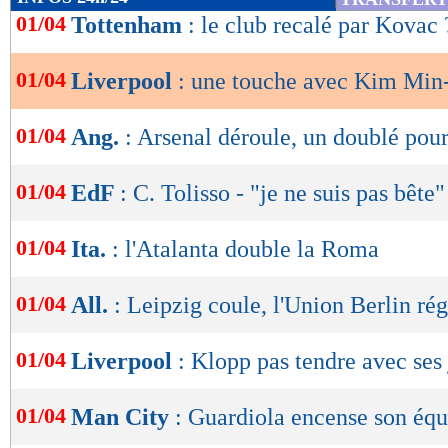
de
01/04
Tottenham
: le club recalé par Kovac 
lecture
01/04
Liverpool
: une touche avec Kim Min-
OK
01/04
Ang.
: Arsenal déroule, un doublé pour
01/04
EdF
: C. Tolisso - "je ne suis pas bête"
01/04
Ita.
: l'Atalanta double la Roma
01/04
All.
: Leipzig coule, l'Union Berlin ré
01/04
Liverpool
: Klopp pas tendre avec ses
01/04
Man City
: Guardiola encense son équ