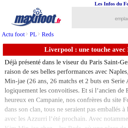
Les Infos du F
01/04
L2
: le classement provisoire
emplac
01/04
L2
: les résultats de la soirée
>
>
Actu foot
PL
Reds
01/04
Troyes
: les larmes de Gallon
Liverpool : une touche avec
01/04
All.
: aidé par Kobel, le Bayern bat D
Déjà présenté dans le viseur du Paris Saint-G
01/04
Ang.
: Chelsea retombe dans ses trave
raison de ses belles performances avec Naples
Min-jae (26 ans, 26 matchs et 2 buts en Serie A
01/04
L1
: Rennes-Lens, les compos
logiquement les convoitises. Et si l’ancien de
heureux en Campanie, nos confrères du site F
01/04
Ita.
: la Fiorentina surprend l'Inter
dans son clan, tous ne seraient pas emballés à 
avec les Azzurri l’été prochain. Avec notamm
01/04
Bilbao
: Sancet prolonge jusqu'en... 20