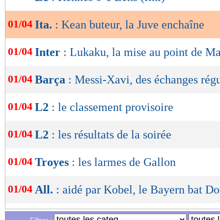
lecture
01/04
Ita.
: Kean buteur, la Juve enchaîne
OK
01/04
Inter
: Lukaku, la mise au point de Ma
01/04
Barça
: Messi-Xavi, des échanges régu
01/04
L2
: le classement provisoire
01/04
L2
: les résultats de la soirée
01/04
Troyes
: les larmes de Gallon
01/04
All.
: aidé par Kobel, le Bayern bat D
01/04
Ang.
: Chelsea retombe dans ses trave