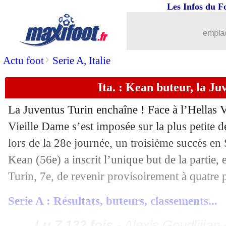
Les Infos du F
emplac
>
Actu foot
Serie A, Italie
Ita. : Kean buteur, la Ju
La Juventus Turin enchaîne ! Face à l’Hellas 
Vieille Dame s’est imposée sur la plus petite 
...
brèves d'AUJOURD'HUI ( 8 août 202
lors de la 28e journée, un troisième succès en 
Kean (56e) a inscrit l’unique but de la partie, 
...
Liste des brèves du dim. 2 avril 2023
Turin, 7e, de revenir provisoirement à quatre p
01/04
Bayern
: Tuchel pas totalement satisfa
Serie A : Résultats, buteurs, classements...
01/04
Rennes
: menés, les Bretons n'y arriven
Lu 7.132 fois
- Alexis Goudlijian