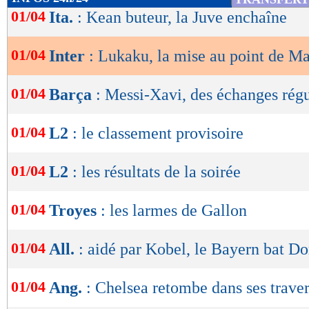
de
01/04
Ita.
: Kean buteur, la Juve enchaîne
lecture
01/04
Inter
: Lukaku, la mise au point de Ma
OK
01/04
Barça
: Messi-Xavi, des échanges régu
01/04
L2
: le classement provisoire
01/04
L2
: les résultats de la soirée
01/04
Troyes
: les larmes de Gallon
01/04
All.
: aidé par Kobel, le Bayern bat D
01/04
Ang.
: Chelsea retombe dans ses trave