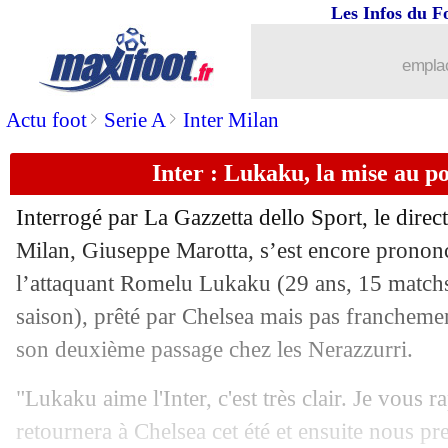
Les Infos du F
emplac
>
>
Actu foot
Serie A
Inter Milan
Inter : Lukaku, la mise au p
Interrogé par La Gazzetta dello Sport, le direct
...
brèves d'AUJOURD'HUI ( 7 août 202
Milan, Giuseppe Marotta, s’est encore prononc
l’attaquant Romelu Lukaku (29 ans, 15 matchs 
...
Liste des brèves du dim. 2 avril 2023
saison), prêté par Chelsea mais pas franchemen
son deuxième passage chez les Nerazzurri.
01/04
Bayern
: Tuchel pas totalement satisfa
"Lukaku aime l'Inter, c'est très clair. Je vous ra
01/04
Rennes
: menés, les Bretons n'y arriven
retournera à Chelsea cet été et ensuite nous p