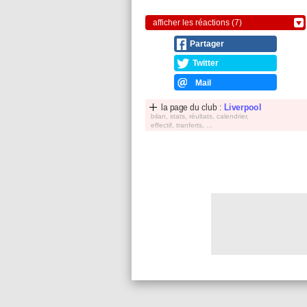
afficher les réactions (7)
Partager
Twitter
Mail
la page du club :
Liverpool
bilan, stats, réultats, calendrier,
effectif, tranferts, ...