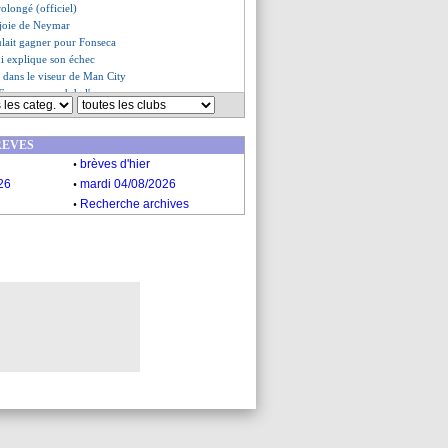
rolongé (officiel)
 joie de Neymar
ulait gagner pour Fonseca
i explique son échec
 dans le viseur de Man City
 France reprend de l'avance
 aurait fait son choix
veut Angel Gomes
REVES
es du jeu. 6 mars 2025
.
es du mer. 5 mars 2025
brèves d'hier
.
26
mardi 04/08/2026
.
Recherche archives