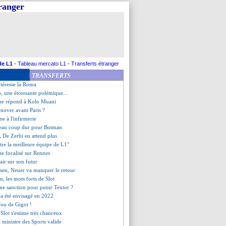
tranger
 sur le départ !
ers l'Arabie saoudite ?
 réponse cash de Haise !
Kombouaré critique la sanction
 le constat d'Ancelotti
ans le viseur de MU ?
o juge les progrès de Doué
de L1
-
Tableau mercato L1
-
Transferts étranger
t sa gestion des tensions
TRANSFERTS
aît à trois clubs anglais
ntéresse la Roma
o, une étonnante polémique...
que répond à Kolo Muani
rnover avant Paris ?
ne à l'infirmerie
eau coup dur pour Botman
 De Zerbi en attend plus
"être la meilleure équipe de L1"
ue focalisé sur Rennes
lair sur son futur
sen, Neuer va manquer le retour
on, les mots forts de Slot
une sanction pour punir Textor ?
 a été envisagé en 2022
 fou de Gigot !
, Slot s'estime très chanceux
a ministre des Sports valide