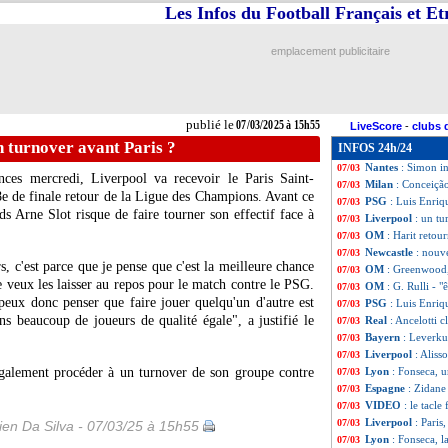
Les Infos du Football Français et E
Man Utd
: Mainoo
07/03
Bayern
: Coman v
07/03
Nice
: Rennes, la
07/03
emplacement publicitaire
Lyon
: Fonseca, 
07/03
Real
: le racisme,
07/03
Palace
: Mateta d
07/03
PSG
: Kalimuend
07/03
publié le
07/03/2025 à 15h55
LiveScore
-
clubs 
Real
: Ancelotti e
07/03
n turnover avant Paris ?
INFOS 24h/24
Bayern
: Coman pl
07/03
Nantes
: Simon i
07/03
nces mercredi, Liverpool va recevoir le Paris Saint-
Milan
: Conceiçã
07/03
e de finale retour de la Ligue des Champions. Avant ce
PSG
: Luis Enri
07/03
 Arne Slot risque de faire tourner son effectif face à
Liverpool
: un tu
07/03
OM
: Harit retour
07/03
Newcastle
: nouv
07/03
rs, c'est parce que je pense que c'est la meilleure chance
OM
: Greenwood,
07/03
 veux les laisser au repos pour le match contre le PSG.
OM
: G. Rulli - 
07/03
 peux donc penser que faire jouer quelqu'un d'autre est
PSG
: Luis Enriq
07/03
s beaucoup de joueurs de qualité égale", a justifié le
Real
: Ancelotti c
07/03
Bayern
: Leverku
07/03
Liverpool
: Aliss
07/03
également procéder à un turnover de son groupe contre
Lyon
: Fonseca, 
07/03
Espagne
: Zidane
07/03
VIDEO
: le tacle
07/03
Liverpool
: Paris
07/03
en Da Silva - 07/03/25 à 15h55
Lyon
: Fonseca, l
07/03