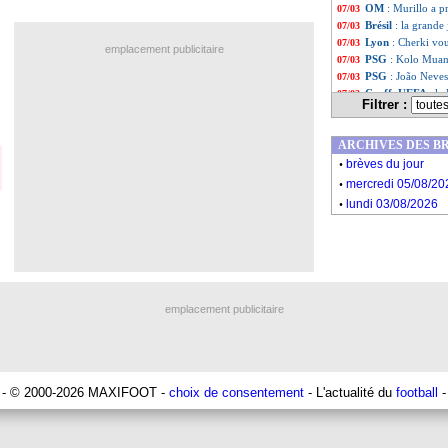
OM
: Murillo a p
07/03
Brésil
: la grande
07/03
Lyon
: Cherki vo
07/03
emplacement publicitaire
PSG
: Kolo Muan
07/03
PSG
: João Neves
07/03
Coeff. UEFA
: la
07/03
Filtrer :
Bayern
: Kimmich
07/03
Lille
: West Ham 
07/03
ARCHIVES DES B
Liste des brèv
...
.
Liste des brèv
...
brèves du jour
.
mercredi 05/08/20
.
lundi 03/08/2026
emplacement publicitaire
- © 2000-2026 MAXIFOOT -
choix de consentement
- L'actualité du
football
-