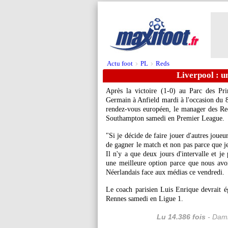
Actu foot
PL
Reds
>
>
Liverpool : u
Après la victoire (1-0) au Parc des Pri
Germain à Anfield mardi à l'occasion du 8
rendez-vous européen, le manager des Reds
Southampton samedi en Premier League.
"Si je décide de faire jouer d'autres joueu
de gagner le match et non pas parce que je
Il n'y a que deux jours d'intervalle et je
une meilleure option parce que nous avon
Néerlandais face aux médias ce vendredi.
Le coach parisien Luis Enrique devrait 
Rennes samedi en Ligue 1.
Lu 14.386 fois
- Dami