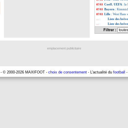
Coeff. UEFA
: la
07/03
Bayern
: Kimmich
07/03
Lille
: West Ham 
07/03
Liste des brèv
...
Liste des brèv
...
Filtrer :
emplacement publicitaire
- © 2000-2026 MAXIFOOT -
choix de consentement
- L'actualité du
football
-