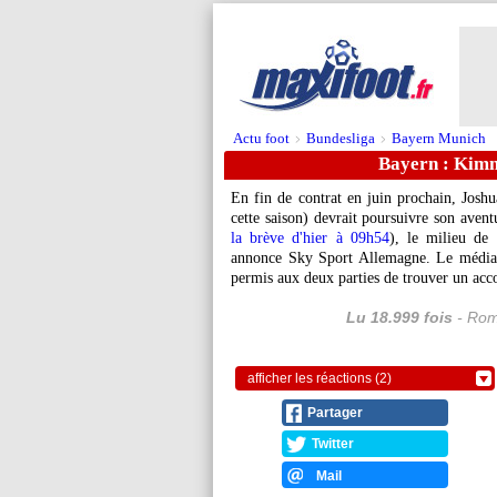
Actu foot
Bundesliga
Bayern Munich
>
>
Bayern : Kimmi
En fin de contrat en juin prochain, Josh
cette saison) devrait poursuivre son ave
la brève d'hier à 09h54
), le milieu de 
annonce Sky Sport Allemagne. Le média 
permis aux deux parties de trouver un acc
Lu 18.999 fois
- Rom
afficher les réactions (2)
Partager
Twitter
Mail