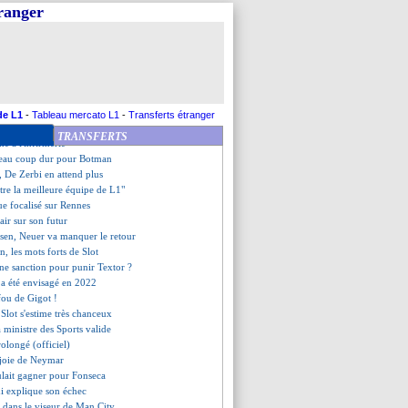
 le constat d'Ancelotti
tranger
ans le viseur de MU ?
o juge les progrès de Doué
t sa gestion des tensions
aît à trois clubs anglais
ntéresse la Roma
o, une étonnante polémique...
que répond à Kolo Muani
de L1
-
Tableau mercato L1
-
Transferts étranger
rnover avant Paris ?
TRANSFERTS
ne à l'infirmerie
eau coup dur pour Botman
 De Zerbi en attend plus
"être la meilleure équipe de L1"
ue focalisé sur Rennes
lair sur son futur
sen, Neuer va manquer le retour
on, les mots forts de Slot
une sanction pour punir Textor ?
 a été envisagé en 2022
 fou de Gigot !
, Slot s'estime très chanceux
a ministre des Sports valide
rolongé (officiel)
 joie de Neymar
ulait gagner pour Fonseca
i explique son échec
 dans le viseur de Man City