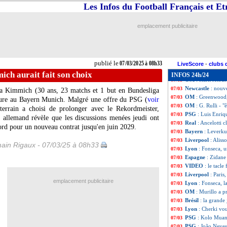
Real
: le racisme,
07/03
Les Infos du Football Français et E
Palace
: Mateta d
07/03
PSG
: Kalimuend
07/03
emplacement publicitaire
Real
: Ancelotti e
07/03
Bayern
: Coman pl
07/03
Nantes
: Simon i
07/03
Milan
: Conceiçã
07/03
publié le
07/03/2025 à 08h33
PSG
: Luis Enri
07/03
LiveScore
-
clubs 
Liverpool
: un tu
07/03
ch aurait fait son choix
INFOS 24h/24
OM
: Harit retour
07/03
Newcastle
: nouv
07/03
ua
Kimmich
(30 ans, 23 matchs et 1 but en Bundesliga
OM
: Greenwood,
07/03
nture au Bayern Munich. Malgré une offre du PSG (
voir
OM
: G. Rulli - 
07/03
terrain a choisi de prolonger avec le Rekordmeister,
PSG
: Luis Enriq
07/03
allemand révèle que les discussions menées jeudi ont
Real
: Ancelotti c
07/03
ord pour un nouveau contrat jusqu'en juin 2029.
Bayern
: Leverku
07/03
Liverpool
: Aliss
07/03
ain Rigaux - 07/03/25 à 08h33
Lyon
: Fonseca, 
07/03
Espagne
: Zidane
07/03
VIDEO
: le tacle
07/03
Liverpool
: Paris
07/03
emplacement publicitaire
Lyon
: Fonseca, l
07/03
OM
: Murillo a p
07/03
Brésil
: la grande
07/03
Lyon
: Cherki vo
07/03
PSG
: Kolo Muan
07/03
PSG
: João Neves
07/03