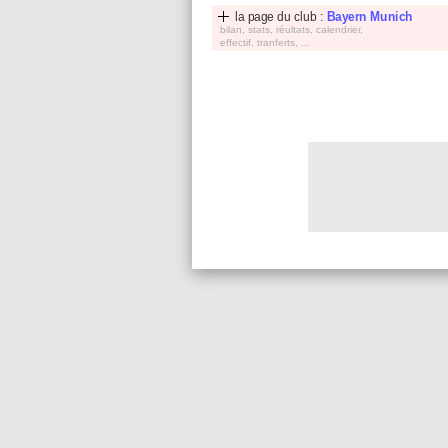
la page du club :
Bayern Munich
bilan, stats, réultats, calendrier,
effectif, tranferts, ...