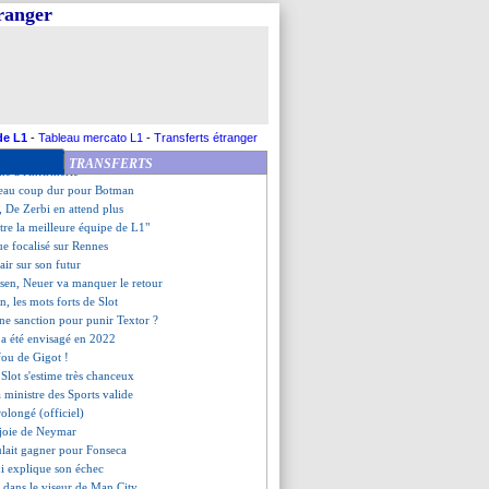
 le constat d'Ancelotti
tranger
ans le viseur de MU ?
o juge les progrès de Doué
t sa gestion des tensions
aît à trois clubs anglais
ntéresse la Roma
o, une étonnante polémique...
que répond à Kolo Muani
de L1
-
Tableau mercato L1
-
Transferts étranger
rnover avant Paris ?
TRANSFERTS
ne à l'infirmerie
eau coup dur pour Botman
 De Zerbi en attend plus
"être la meilleure équipe de L1"
ue focalisé sur Rennes
lair sur son futur
sen, Neuer va manquer le retour
on, les mots forts de Slot
une sanction pour punir Textor ?
 a été envisagé en 2022
 fou de Gigot !
, Slot s'estime très chanceux
a ministre des Sports valide
rolongé (officiel)
 joie de Neymar
ulait gagner pour Fonseca
i explique son échec
 dans le viseur de Man City