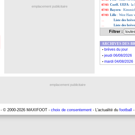
Coeff. UEFA
: la
07/03
emplacement publicitaire
Bayern
: Kimmich
07/03
Lille
: West Ham 
07/03
Liste des brèv
...
Liste des brèv
...
Filtrer :
ARCHIVES DES B
.
brèves du jour
.
jeudi 06/08/2026
.
mardi 04/08/2026
emplacement publicitaire
- © 2000-2026 MAXIFOOT -
choix de consentement
- L'actualité du
football
-