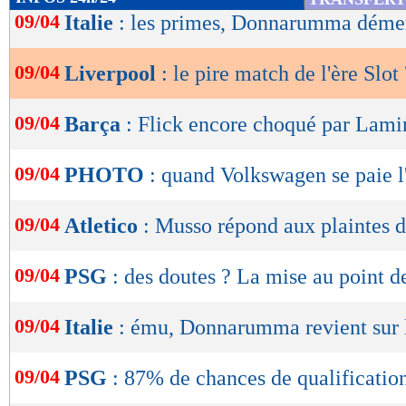
de
09/04
Italie
: les primes, Donnarumma déme
lecture
09/04
Liverpool
: le pire match de l'ère Slot 
OK
09/04
Barça
: Flick encore choqué par Lam
09/04
PHOTO
: quand Volkswagen se paie 
09/04
Atletico
: Musso répond aux plaintes 
09/04
PSG
: des doutes ? La mise au point 
09/04
Italie
: ému, Donnarumma revient sur l
09/04
PSG
: 87% de chances de qualificatio