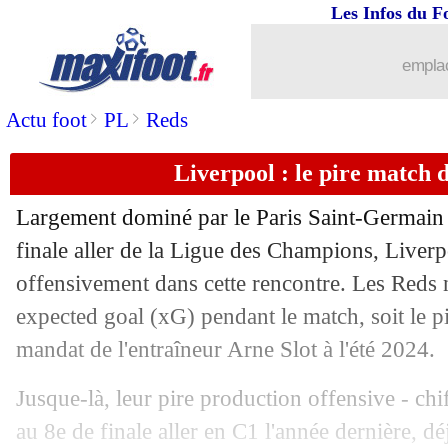
Les Infos du F
09/04
OM
: les demandes de Beye pour le spr
emplac
09/04
Nantes
: la promesse d'Halilhodzic
>
>
Actu foot
PL
Reds
09/04
Real
: Arbeloa défend Camavinga
Liverpool : le pire match d
09/04
OM
: Nnadi et Abdelli, le message de
Largement dominé par le Paris Saint-Germain 
09/04
Barça
: Cubarsi assume son erreur
finale aller de la Ligue des Champions, Liverpo
offensivement dans cette rencontre. Les Reds
09/04
OM
: plus fort sans Greenwood ? Beye
expected goal (xG) pendant le match, soit le pi
mandat de l'entraîneur Arne Slot à l'été 2024.
09/04
PSG
: Kvaratskhelia, Boghossian sédu
Jusque-là, leur pire production offensive - chi
09/04
OM
: McCourt convoque la presse ve
au 8e de finale aller en C1 l'année dernière, dé