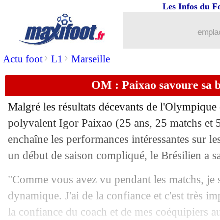
Les Infos du F
09/04
C4
: Mayence 2-0 Strasbourg (fini)
emplac
09/04
Bayern
: Neuer ne veut pas se précipit
>
>
Actu foot
L1
Marseille
09/04
Monaco
: Pogba se rapproche d’un ret
OM : Paixao savoure sa 
09/04
Bayern
: Dante pressenti pour la réser
Malgré les résultats décevants de l'Olympique de
09/04
Chelsea
: Enzo Fernandez s'est excusé
polyvalent Igor
Paixao
(25 ans, 25 matchs et 5
enchaîne les performances intéressantes sur le
09/04
Barça
: plainte déposée auprès de l'
un début de saison compliqué, le Brésilien a 
09/04
PSG
: un accord pour le Parc d’ici l’
"Comme vous avez vu pendant les matchs, je 
dynamique. J'ai de la confiance et c'est très im
09/04
OM
: un ancien PDG d'Orange pour la
la confiance du coach et de mes coéquipiers a