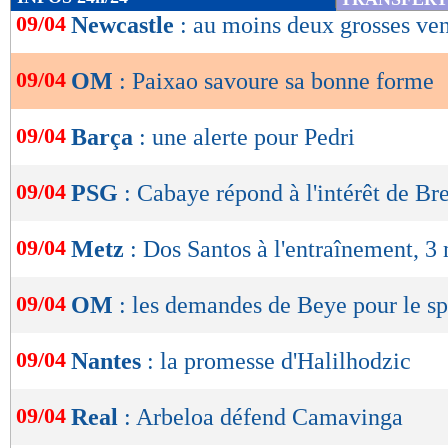
de
09/04
Newcastle
: au moins deux grosses ven
lecture
09/04
OM
: Paixao savoure sa bonne forme
OK
09/04
Barça
: une alerte pour Pedri
09/04
PSG
: Cabaye répond à l'intérêt de Bre
09/04
Metz
: Dos Santos à l'entraînement, 3
09/04
OM
: les demandes de Beye pour le spr
09/04
Nantes
: la promesse d'Halilhodzic
09/04
Real
: Arbeloa défend Camavinga