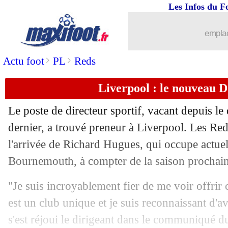
Les Infos du F
20/03
JO 2024
: Benzema, Diallo ne s'y opp
emplac
20/03
EdF
: Maignan encore absent à l'entr
>
>
Actu foot
PL
Reds
20/03
Newcastle
: saison terminée pour Botm
Liverpool : le nouveau 
20/03
Nottingham
: Murillo plaît au PSG
Le poste de directeur sportif, vacant depuis le 
20/03
Tottenham
: Richarlison et la santé m
dernier, a trouvé preneur à Liverpool. Les Reds
l'arrivée de Richard Hugues, qui occupe actuel
20/03
Allemagne
: Neuer forfait contre les 
Bournemouth, à compter de la saison prochain
20/03
Bayern
: rechute pour Boey
"Je suis incroyablement fier de me voir offrir 
est un club unique et je suis reconnaissant d'av
20/03
Liverpool
: Bradley savoure chaque in
s'est réjoui le dirigeant dans le communiqué 