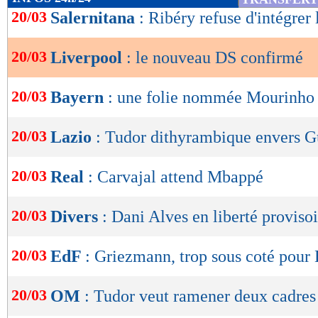
de
20/03
Salernitana
: Ribéry refuse d'intégrer l
lecture
20/03
Liverpool
: le nouveau DS confirmé
OK
20/03
Bayern
: une folie nommée Mourinho
20/03
Lazio
: Tudor dithyrambique envers 
20/03
Real
: Carvajal attend Mbappé
20/03
Divers
: Dani Alves en liberté provisoi
20/03
EdF
: Griezmann, trop sous coté pour
20/03
OM
: Tudor veut ramener deux cadres