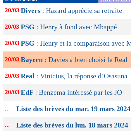
de
20/03
Divers
: Hazard apprécie sa retraite
lecture
OK
20/03
PSG
: Henry à fond avec Mbappé
20/03
PSG
: Henry et la comparaison avec
20/03
Bayern
: Davies a bien choisi le Real
20/03
Real
: Vinicius, la réponse d’Osasuna
20/03
EdF
: Benzema intéressé par les JO
...
Liste des brèves du mar. 19 mars 2024
...
Liste des brèves du lun. 18 mars 2024