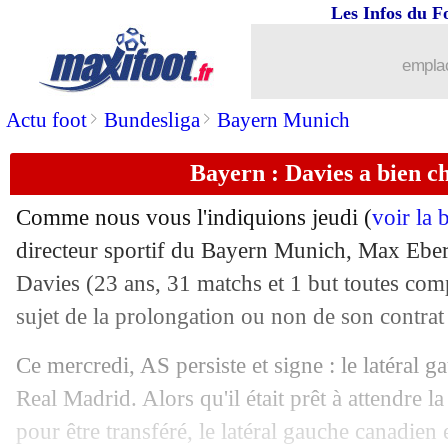
Les Infos du F
20/03
CdM 2030
: Figo défend l'organisatio
emplac
20/03
EdF
: Nasri cartonne Domenech !
>
>
Actu foot
Bundesliga
Bayern Munich
20/03
OM
: un ailier de la Juventus dans le 
Bayern : Davies a bien ch
20/03
Corée du Sud
: Son salue le courage 
Comme nous vous l'indiquions jeudi (
voir la 
directeur sportif du Bayern Munich, Max Eber
20/03
Salernitana
: Ribéry refuse d'intégrer l
Davies
(23 ans, 31 matchs et 1 but toutes comp
20/03
sujet de la prolongation ou non de son contrat
Liverpool
: le nouveau DS confirmé
Ce mercredi, AS persiste et signe : le latéral g
20/03
Bayern
: une folie nommée Mourinho
Real Madrid. Alors qu'il était prêt à attendre 
20/03
Lazio
: Tudor dithyrambique envers 
pour être transféré, le latéral gauche canadien 