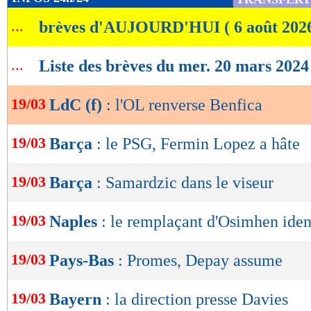
de
...
brèves d'AUJOURD'HUI ( 6 août 202
lecture
OK
...
Liste des brèves du mer. 20 mars 2024
19/03
LdC (f)
: l'OL renverse Benfica
19/03
Barça
: le PSG, Fermin Lopez a hâte
19/03
Barça
: Samardzic dans le viseur
19/03
Naples
: le remplaçant d'Osimhen iden
19/03
Pays-Bas
: Promes, Depay assume
19/03
Bayern
: la direction presse Davies