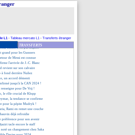
 folie attendue cet hiver !
tranger
de l'OM dans le viseur
 veut s'activer pour Félix
pour la révélation Amrabat ?
ile est d'accord avec Chelsea
ilié son contrat (off.)
ssurant au sujet de Neymar
éré cet hiver ?
de L1
-
Tableau mercato L1
-
Transferts étranger
ons retrouvées d'Allegri
TRANSFERTS
si, Galtier n'est pas inquiet
it grand pour les Gunners
 retour de Messi est connue
irme l'arrivée de J.-C. Blanc
d revient sur son calvaire
p à fond derrière Nuñez
do, un accord démenti
onfirmé jusqu'à la CAN 2024 !
 renseigne pour De Vrij !
, le rôle crucial de Klopp
ymar, la tendance se confirme
re pour la pépite Mudryk !
aria, Rami en remet une couche
hauvin déjà refroidie
e préférence pour son avenir
aziri tacle encore le staff
a noté un changement chez Saka
 cible Davies pour 2024