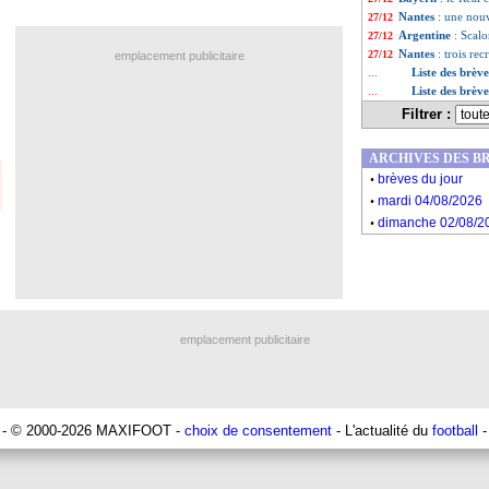
Nantes
: une nouv
27/12
Argentine
: Scalo
27/12
Nantes
: trois re
27/12
emplacement publicitaire
Liste des brèv
...
Liste des brèv
...
Filtrer :
ARCHIVES DES B
.
brèves du jour
.
mardi 04/08/2026
.
dimanche 02/08/2
emplacement publicitaire
- © 2000-2026 MAXIFOOT -
choix de consentement
- L'actualité du
football
-