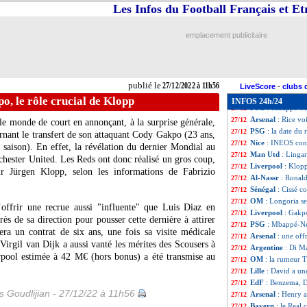
Man Utd
: pas de
27/12
Les Infos du Football Français et E
TFC
: une cible 
27/12
Atletico
: Chelsea
27/12
emplacement publicitaire
PSG
: une offre 
27/12
Monaco
: Badiash
27/12
Ajax
: Blind a rés
27/12
PSG
: Galtier ra
27/12
publié le
27/12/2022 à 11h56
Barça
: Depay lib
27/12
LiveScore
-
clubs 
Juve
: les ambiti
27/12
o, le rôle crucial de Klopp
INFOS 24h/24
PSG
: Mbappé-Mes
27/12
Arsenal
: Rice vo
27/12
le monde de court en annonçant, à la surprise générale,
PSG
: la date du
27/12
nant le transfert de son attaquant Cody Gakpo (23 ans,
Nice
: INEOS conf
27/12
saison). En effet, la révélation du dernier Mondial au
Man Utd
: Lingar
27/12
hester United. Les Reds ont donc réalisé un gros coup,
Liverpool
: Klop
27/12
eur Jürgen Klopp, selon les informations de Fabrizio
Al-Nassr
: Ronal
27/12
Sénégal
: Cissé c
27/12
OM
: Longoria se
27/12
’offrir une recrue aussi "influente" que Luis Diaz en
Liverpool
: Gakpo
27/12
rès de sa direction pour pousser cette dernière à attirer
PSG
: Mbappé-Ne
27/12
era un contrat de six ans, une fois sa visite médicale
Arsenal
: une off
27/12
 Virgil van Dijk a aussi vanté les mérites des Scousers à
Argentine
: Di M
27/12
rpool estimée à 42 M€ (hors bonus) a été transmise au
OM
: la rumeur T
27/12
Lille
: David a un
27/12
EdF
: Benzema, Dj
27/12
is Goudlijian - 27/12/22 à 11h56
Arsenal
: Henry 
27/12
Bayern
: le Real
27/12