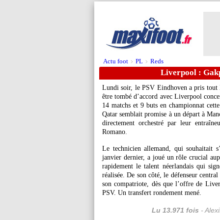
Actu foot
PL
Reds
>
>
Liverpool : Gakp
Lundi soir, le PSV Eindhoven a pris tout 
être tombé d’accord avec Liverpool concer
14 matchs et 9 buts en championnat cette 
Qatar semblait promise à un départ à Manc
directement orchestré par leur entraîn
Romano.
Le technicien allemand, qui souhaitait s
janvier dernier, a joué un rôle crucial aup
rapidement le talent néerlandais qui sign
réalisée. De son côté, le défenseur central
son compatriote, dès que l’offre de Live
PSV. Un transfert rondement mené.
Lu 13.971 fois
- Alex