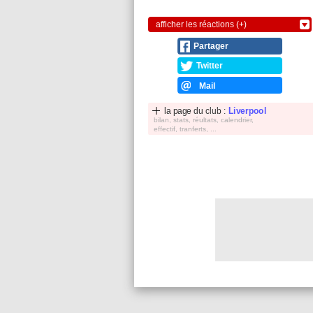
afficher les réactions (+)
Partager
Twitter
Mail
la page du club :
Liverpool
bilan, stats, réultats, calendrier,
effectif, tranferts, ...