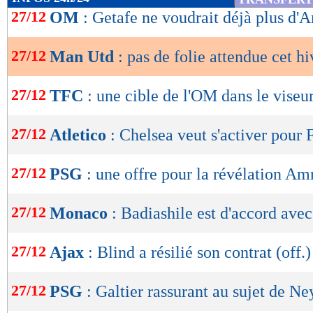
de
27/12
OM
: Getafe ne voudrait déjà plus d'
lecture
27/12
Man Utd
: pas de folie attendue cet hi
OK
27/12
TFC
: une cible de l'OM dans le viseu
27/12
Atletico
: Chelsea veut s'activer pour 
27/12
PSG
: une offre pour la révélation Am
27/12
Monaco
: Badiashile est d'accord ave
27/12
Ajax
: Blind a résilié son contrat (off.)
27/12
PSG
: Galtier rassurant au sujet de N