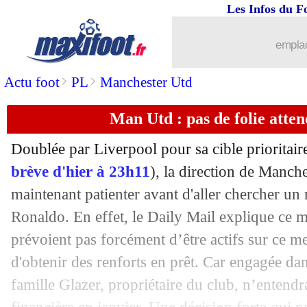
Les Infos du F
27/12
PSG
: Ekitike répond à la pression
emplac
27/12
Dortmund
: Moukoko, avantage au Ba
>
>
Actu foot
PL
Manchester Utd
27/12
Ang.
: reprise réussie pour Chelsea
Man Utd : pas de folie atten
27/12
Lyon
: Pollersbeck veut mettre les voi
Doublée par Liverpool pour sa cible prioritai
27/12
PSG
: Mbappé et Neymar attendus titu
brève d'hier à 23h11
), la direction de Manch
maintenant patienter avant d'aller chercher un
27/12
OM
: Gerson, le point de Flamengo
Ronaldo. En effet, le Daily Mail explique ce 
prévoient pas forcément d’être actifs sur ce m
27/12
Arsenal
: Mudryk, le Shakhtar veut 9
d'obtenir des renforts en prêt. Car engagée da
famille Glazer, propriétaire du club, n’entendra
27/12
Toulouse
: Kamanzi arrive (officiel)