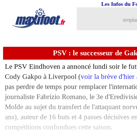
Les Infos du F
27/12
OM
: Touré prêté à Auxerre ?
emplac
27/12
PSG
: Ekitike répond à la pression
27/12
Dortmund
: Moukoko, avantage au Ba
PSV : le successeur de Gak
27/12
Le PSV Eindhoven a annoncé lundi soir le futur
Ang.
: reprise réussie pour Chelsea
Cody Gakpo à Liverpool (
voir la brève d'hier
27/12
Lyon
: Pollersbeck veut mettre les voi
pas perdre de temps pour remplacer l'internati
journaliste Fabrizio Romano, le 3e d'Eredivisi
27/12
PSG
: Mbappé et Neymar attendus titu
Molde au sujet du transfert de l'attaquant nor
ans), auteur de 16 buts et 4 passes décisives e
27/12
OM
: Gerson, le point de Flamengo
compétitions confondues cette saison.
27/12
Arsenal
: Mudryk, le Shakhtar veut 9