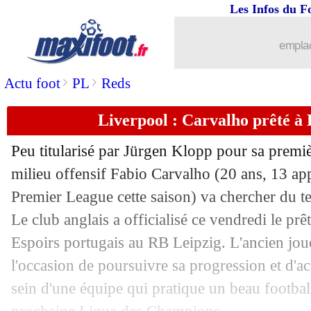
Les Infos du F
30/06
Atletico
: Kondogbia annonce son dép
emplac
30/06
Nice
: Farioli nouveau coach (officiel)
>
>
Actu foot
PL
Reds
30/06
Barça
: Umtiti libéré ! (officiel)
Liverpool : Carvalho prêté à L
30/06
Bayern
: Cancelo, départ confirmé (off
Peu titularisé par Jürgen Klopp pour sa premiè
30/06
Nice
: pas de charge retenue contre Gal
milieu offensif Fabio
Carvalho
(20 ans, 13 app
Premier League cette saison) va chercher du 
30/06
Strasbourg
: Diarra veut signer à Len
Le club anglais a officialisé ce vendredi le prê
Espoirs portugais au RB Leipzig. L'ancien jo
30/06
Angers
: Salama signe à Reims (offici
l'occasion de poursuivre sa progression et d'a
sein d'une équipe qui pratique un beau football
30/06
Troyes
: Rami, c'est fini (officiel)