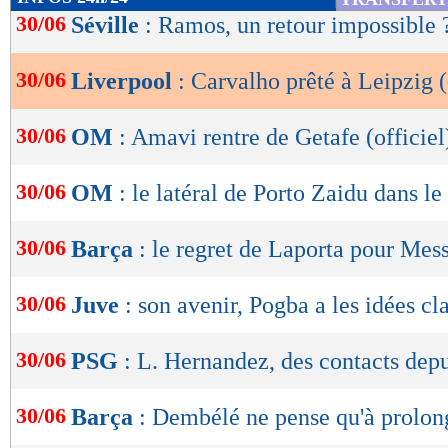
de
30/06
Séville
: Ramos, un retour impossible 
lecture
30/06
Liverpool
: Carvalho prêté à Leipzig (
OK
30/06
OM
: Amavi rentre de Getafe (officiel
30/06
OM
: le latéral de Porto Zaidu dans le
30/06
Barça
: le regret de Laporta pour Mess
30/06
Juve
: son avenir, Pogba a les idées cl
30/06
PSG
: L. Hernandez, des contacts dep
30/06
Barça
: Dembélé ne pense qu'à prolon