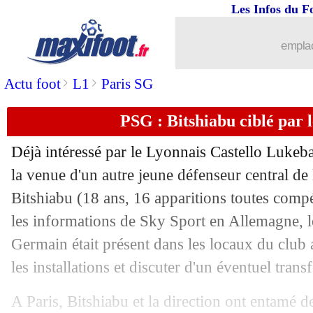
Les Infos du F
30/06
Inter
: le départ de Skriniar officialisé
emplac
30/06
Séville
: Ramos, un retour impossible 
>
>
Actu foot
L1
Paris SG
30/06
Liverpool
: Carvalho prêté à Leipzig (
PSG : Bitshiabu ciblé par 
30/06
OM
: Amavi rentre de Getafe (officiel
Déjà intéressé par le Lyonnais Castello Lukeba
la venue d'un autre jeune défenseur central de 
30/06
OM
: le latéral de Porto Zaidu dans le
Bitshiabu
(18 ans, 16 apparitions toutes compét
30/06
les informations de Sky Sport en Allemagne, l
Barça
: le regret de Laporta pour Mess
Germain était présent dans les locaux du club 
30/06
Juve
: son avenir, Pogba a les idées cl
les installations et discuter d'un éventuel transf
30/06
PSG
: L. Hernandez, des contacts dep
A Paris, Bitshiabu et la direction ont entamé 