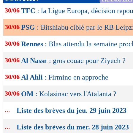
de
30/06
TFC
: la Ligue Europa, décision repou
lecture
OK
30/06
PSG
: Bitshiabu ciblé par le RB Leipz
30/06
Rennes
: Blas attendu la semaine proc
30/06
Al Nassr
: gros couac pour Ziyech ?
30/06
Al Ahli
: Firmino en approche
30/06
OM
: Kolasinac vers l'Atalanta ?
...
Liste des brèves du jeu. 29 juin 2023
...
Liste des brèves du mer. 28 juin 2023