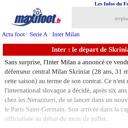
Les Infos du F
30/06
Chelsea
: Jackson recruté 37 M€ (offic
emplac
30/06
Nice
: Galtier convoqué au tribunal !
>
>
Actu foot
Serie A
Inter Milan
30/06
Atletico
: Kondogbia annonce son dép
Inter : le départ de Skrinia
30/06
Nice
: Farioli nouveau coach (officiel)
Sans surprise, l'Inter Milan a annoncé ce vend
30/06
Barça
: Umtiti libéré ! (officiel)
défenseur central Milan
Skriniar
(28 ans, 31 m
cette saison) au terme de son contrat. Ce n'est
30/06
Bayern
: Cancelo, départ confirmé (off
l'international slovaque a décidé, après six an
chez les Nerazzurri, de se lancer dans un nou
30/06
Nice
: pas de charge retenue contre Gal
le Paris Saint-Germain. Son arrivée dans la capi
officialisée au début du mois de juillet.
30/06
Strasbourg
: Diarra veut signer à Len