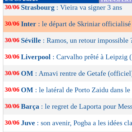
de
30/06
Strasbourg
: Vieira va signer 3 ans
lecture
30/06
Inter
: le départ de Skriniar officialisé
OK
30/06
Séville
: Ramos, un retour impossible 
30/06
Liverpool
: Carvalho prêté à Leipzig (
30/06
OM
: Amavi rentre de Getafe (officiel
30/06
OM
: le latéral de Porto Zaidu dans le
30/06
Barça
: le regret de Laporta pour Mess
30/06
Juve
: son avenir, Pogba a les idées cl