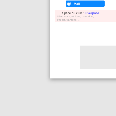
Mail
la page du club :
Liverpool
bilan, stats, réultats, calendrier,
effectif, tranferts, ...