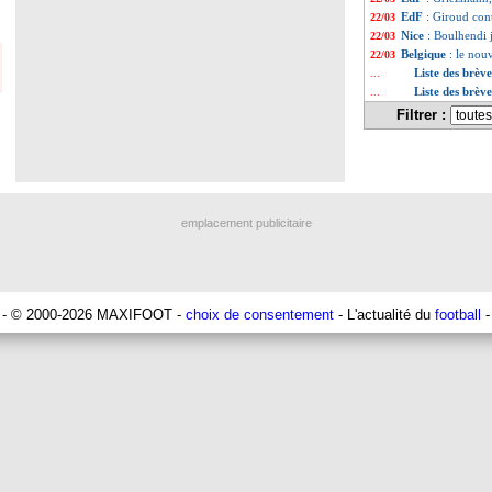
EdF
: Giroud co
22/03
Nice
: Boulhendi 
22/03
Belgique
: le nou
22/03
Liste des brèv
...
Liste des brèv
...
Filtrer :
emplacement publicitaire
- © 2000-2026 MAXIFOOT -
choix de consentement
- L'actualité du
football
-