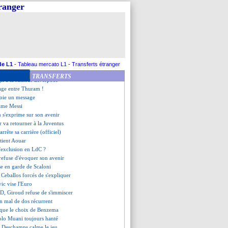
urier commente le cas S. Fofana
tranger
 Thuram, Deschamps cash
n Gourcuff explique son retrait
rendrait pas Mourinho
pique son sélectionneur
ipoll réagit au choix d'Hadjam
itaine, Rocheteau désapprouve
ique son rôle
de L1
-
Tableau mercato L1
-
Transferts étranger
 Todibo s'interroge
TRANSFERTS
git à la rumeur Liverpool
age entre Thuram !
voie un message
lame Messi
 s'exprime sur son avenir
r va retourner à la Juventus
 arrête sa carrière (officiel)
utient Aouar
'exclusion en LdC ?
 refuse d'évoquer son avenir
se en garde de Scaloni
t Ceballos forcés de s'expliquer
ic vise l'Euro
, Giroud refuse de s'immiscer
un mal de dos récurrent
que le choix de Benzema
Kolo Muani toujours hanté
 Deschamps calme le jeu