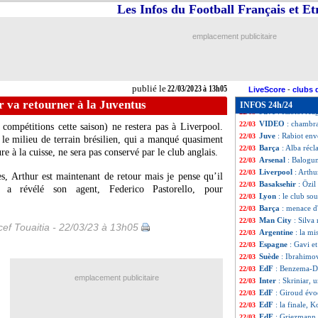
Côte d'Ivoire
: A
22/03
Les Infos du Football Français et E
EdF
: les frères
22/03
Divers
: Christia
22/03
emplacement publicitaire
PSG
: Riolo ne p
22/03
Tunisie
: Khaoui 
22/03
EdF (Espoirs)
: R
22/03
EdF
: Mbappé cap
22/03
publié le
22/03/2023 à 13h05
EdF
: Samba expl
22/03
LiveScore
-
clubs 
Nice
: son avenir,
22/03
r va retourner à la Juventus
INFOS 24h/24
Juve
: Rabiot réa
22/03
VIDEO
: chambr
22/03
compétitions cette saison) ne restera pas à Liverpool.
Juve
: Rabiot en
22/03
 le milieu de terrain brésilien, qui a manqué quasiment
Barça
: Alba réc
22/03
re à la cuisse, ne sera pas conservé par le club anglais.
Arsenal
: Balogun
22/03
Liverpool
: Arthu
22/03
es, Arthur est maintenant de retour mais je pense qu’il
Basaksehir
: Özil
22/03
, a révélé son agent, Federico Pastorello, pour
Lyon
: le club so
22/03
Barça
: menace d
22/03
Man City
: Silva
22/03
ef Touaitia - 22/03/23 à 13h05
Argentine
: la mi
22/03
Espagne
: Gavi e
22/03
Suède
: Ibrahimov
22/03
EdF
: Benzema-DD
22/03
emplacement publicitaire
Inter
: Skriniar, 
22/03
EdF
: Giroud évo
22/03
EdF
: la finale, 
22/03
EdF
: Griezmann,
22/03