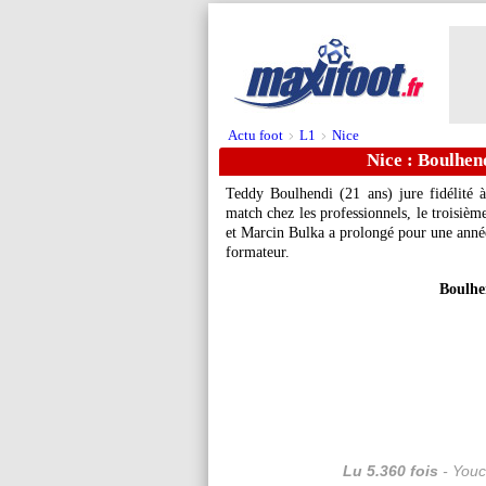
Actu foot
L1
Nice
>
>
Nice : Boulhend
Teddy Boulhendi (21 ans) jure fidélité 
match chez les professionnels, le troisièm
et Marcin Bulka a prolongé pour une année
formateur.
Boulhe
Lu 5.360 fois
- Youc