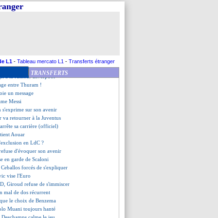
urier commente le cas S. Fofana
tranger
 Thuram, Deschamps cash
n Gourcuff explique son retrait
rendrait pas Mourinho
pique son sélectionneur
ipoll réagit au choix d'Hadjam
itaine, Rocheteau désapprouve
ique son rôle
de L1
-
Tableau mercato L1
-
Transferts étranger
 Todibo s'interroge
TRANSFERTS
git à la rumeur Liverpool
age entre Thuram !
voie un message
lame Messi
 s'exprime sur son avenir
r va retourner à la Juventus
 arrête sa carrière (officiel)
utient Aouar
'exclusion en LdC ?
 refuse d'évoquer son avenir
se en garde de Scaloni
t Ceballos forcés de s'expliquer
ic vise l'Euro
, Giroud refuse de s'immiscer
un mal de dos récurrent
que le choix de Benzema
Kolo Muani toujours hanté
 Deschamps calme le jeu