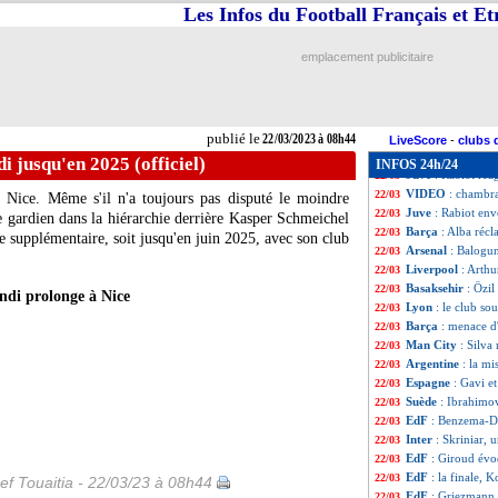
Côte d'Ivoire
: A
22/03
Les Infos du Football Français et E
EdF
: les frères
22/03
Divers
: Christia
22/03
emplacement publicitaire
PSG
: Riolo ne p
22/03
Tunisie
: Khaoui 
22/03
EdF (Espoirs)
: R
22/03
EdF
: Mbappé cap
22/03
publié le
22/03/2023 à 08h44
EdF
: Samba expl
22/03
LiveScore
-
clubs 
Nice
: son avenir,
22/03
i jusqu'en 2025 (officiel)
INFOS 24h/24
Juve
: Rabiot réa
22/03
VIDEO
: chambr
22/03
à Nice. Même s'il n'a toujours pas disputé le moindre
Juve
: Rabiot en
22/03
e gardien dans la hiérarchie derrière Kasper Schmeichel
Barça
: Alba réc
22/03
 supplémentaire, soit jusqu'en juin 2025, avec son club
Arsenal
: Balogun
22/03
Liverpool
: Arthu
22/03
Basaksehir
: Özil
22/03
ndi prolonge à Nice
Lyon
: le club so
22/03
Barça
: menace d
22/03
Man City
: Silva
22/03
Argentine
: la mi
22/03
Espagne
: Gavi e
22/03
Suède
: Ibrahimov
22/03
EdF
: Benzema-DD
22/03
Inter
: Skriniar, 
22/03
EdF
: Giroud évo
22/03
EdF
: la finale, 
22/03
ef Touaitia - 22/03/23 à 08h44
EdF
: Griezmann,
22/03