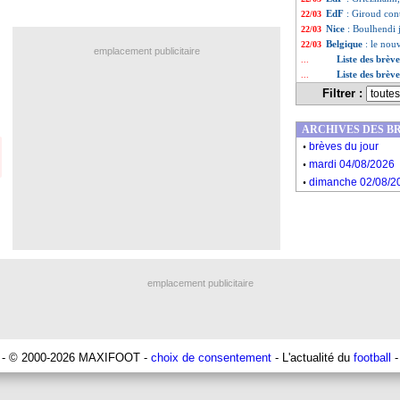
EdF
: Giroud co
22/03
Nice
: Boulhendi 
22/03
Belgique
: le nou
22/03
emplacement publicitaire
Liste des brèv
...
Liste des brèv
...
Filtrer :
ARCHIVES DES B
.
brèves du jour
.
mardi 04/08/2026
.
dimanche 02/08/2
emplacement publicitaire
- © 2000-2026 MAXIFOOT -
choix de consentement
- L'actualité du
football
-