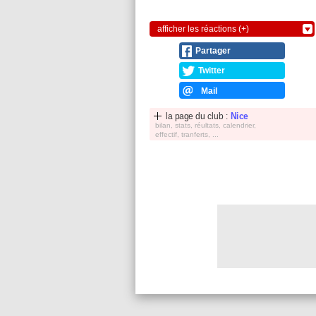
afficher les réactions (+)
Partager
Twitter
Mail
la page du club :
Nice
bilan, stats, réultats, calendrier,
effectif, tranferts, ...