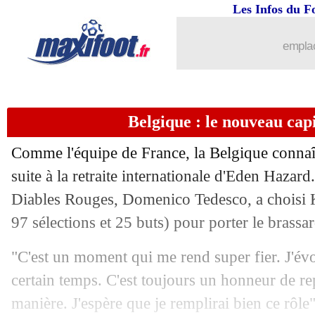
Les Infos du F
22/03
Nice
: son avenir, Todibo s'interroge
emplac
22/03
Juve
: Rabiot réagit à la rumeur Liver
22/03
VIDEO
: chambrage entre Thuram !
Belgique : le nouveau cap
22/03
Juve
: Rabiot envoie un message
Comme l'équipe de France, la Belgique connaî
22/03
Barça
: Alba réclame Messi
suite à la retraite internationale d'Eden Hazard
Diables Rouges, Domenico Tedesco, a choisi 
22/03
Arsenal
: Balogun s'exprime sur son a
97 sélections et 25 buts) pour porter le brassar
22/03
Liverpool
: Arthur va retourner à la J
"C'est un moment qui me rend super fier. J'évo
certain temps. C'est toujours un honneur de rep
22/03
Basaksehir
: Özil arrête sa carrière (of
manière. J'espère que je remplirai bien ce rôle"