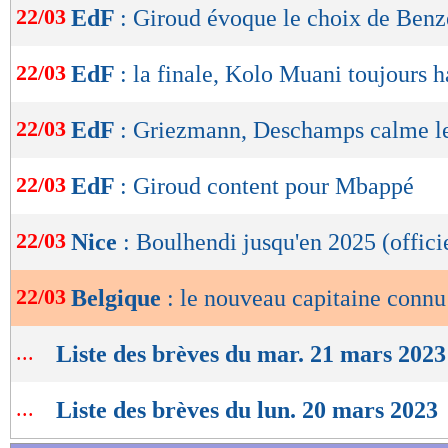
22/03
EdF
: Giroud évoque le choix de Ben
de
lecture
22/03
EdF
: la finale, Kolo Muani toujours h
OK
22/03
EdF
: Griezmann, Deschamps calme le
22/03
EdF
: Giroud content pour Mbappé
22/03
Nice
: Boulhendi jusqu'en 2025 (offici
22/03
Belgique
: le nouveau capitaine connu
...
Liste des brèves du mar. 21 mars 2023
...
Liste des brèves du lun. 20 mars 2023