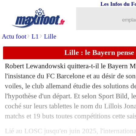
Les Infos du F
emplac
>
>
Actu foot
L1
Lille
Lille : le Bayern pense
Robert Lewandowski quittera-t-il le Bayern Mu
l'insistance du FC Barcelone et au désir de son
voiles, le club allemand étudie des solutions
...
brèves d'AUJOURD'HUI ( 7 août 202
l'hypothèse d'un départ. Et selon Sport Bild, l
coché sur leurs tablettes le nom du Lillois Jo
...
Liste des brèves du jeu. 30 juin 2022
matchs et 19 buts toutes compétitions cette sai
29/06
Nantes
: Simon, c'est 15 M€ ?
Lié au LOSC jusqu'en juin 2025, l'internationa