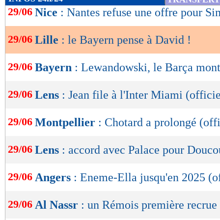
de
29/06
Nice
: Nantes refuse une offre pour S
lecture
29/06
Lille
: le Bayern pense à David !
OK
29/06
Bayern
: Lewandowski, le Barça mon
29/06
Lens
: Jean file à l'Inter Miami (officie
29/06
Montpellier
: Chotard a prolongé (offi
29/06
Lens
: accord avec Palace pour Douco
29/06
Angers
: Eneme-Ella jusqu'en 2025 (of
29/06
Al Nassr
: un Rémois première recrue 