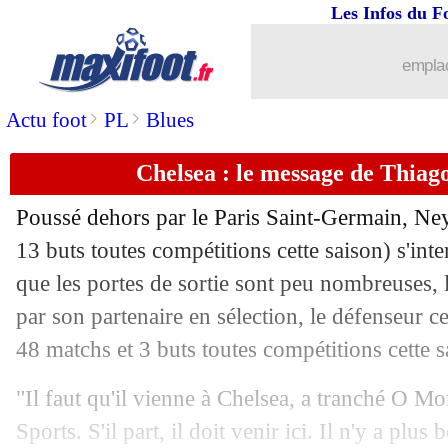
Les Infos du F
29/06
West Ham
: Lyon avance pour Diop
emplac
29/06
Nantes
: Simon d'accord avec Nice
>
>
Actu foot
PL
Blues
29/06
Liverpool
: Klopp rend hommage à M
Chelsea : le message de Thiag
29/06
Angers
: Sabanovic pour 3 ans (officie
Poussé dehors par le Paris Saint-Germain, Ne
29/06
Man Utd
: De Jong toujours pas chaud.
13 buts toutes compétitions cette saison) s'int
que les portes de sortie sont peu nombreuses, l'a
29/06
Nantes
: Kombouaré évoque la rumeur
par son partenaire en sélection, le défenseur c
48 matchs et 3 buts toutes compétitions cette s
29/06
OM
: Sampaoli anxieux pour la repris
"Il faut qu'il vienne à Chelsea, a tranché O M
29/06
PSG
: Galtier toujours espéré pour la 
Sports. S'il part, il doit venir ici. Il n'y a plus