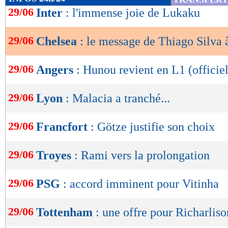
de
29/06
Inter
: l'immense joie de Lukaku
lecture
29/06
Chelsea
: le message de Thiago Silva
OK
29/06
Angers
: Hunou revient en L1 (officiel
29/06
Lyon
: Malacia a tranché...
29/06
Francfort
: Götze justifie son choix
29/06
Troyes
: Rami vers la prolongation
29/06
PSG
: accord imminent pour Vitinha
29/06
Tottenham
: une offre pour Richarliso