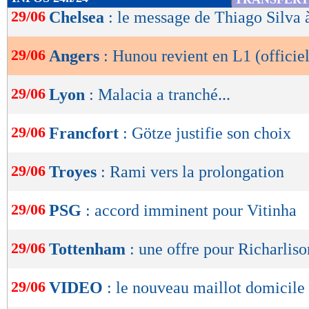
de
29/06
Chelsea
: le message de Thiago Silva
lecture
29/06
Angers
: Hunou revient en L1 (officiel
OK
29/06
Lyon
: Malacia a tranché...
29/06
Francfort
: Götze justifie son choix
29/06
Troyes
: Rami vers la prolongation
29/06
PSG
: accord imminent pour Vitinha
29/06
Tottenham
: une offre pour Richarliso
29/06
VIDEO
: le nouveau maillot domicil