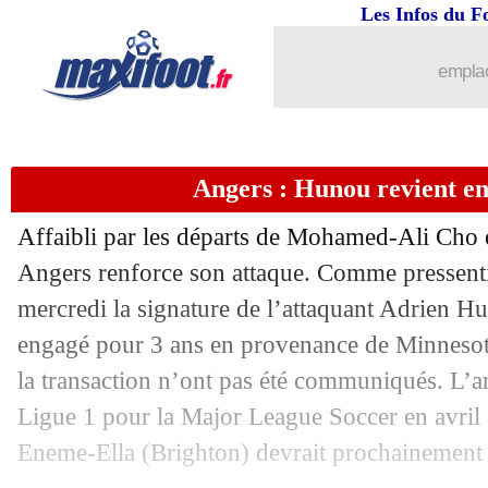
Les Infos du F
29/06
Nantes
: Simon d'accord avec Nice
emplac
29/06
Liverpool
: Klopp rend hommage à M
29/06
Angers
: Sabanovic pour 3 ans (officie
Angers : Hunou revient en 
29/06
Man Utd
: De Jong toujours pas chaud.
Affaibli par les départs de Mohamed-Ali Cho
29/06
Nantes
: Kombouaré évoque la rumeur
Angers renforce son attaque. Comme pressenti,
mercredi la signature de l’attaquant Adrien Hu
29/06
OM
: Sampaoli anxieux pour la repris
engagé pour 3 ans en provenance de Minnesota
la transaction n’ont pas été communiqués. L’an
29/06
PSG
: Galtier toujours espéré pour la 
Ligue 1 pour la Major League Soccer en avril 
Eneme-Ella (Brighton) devrait prochainement l
29/06
PSV
: Simons conseillé par... Wijnal