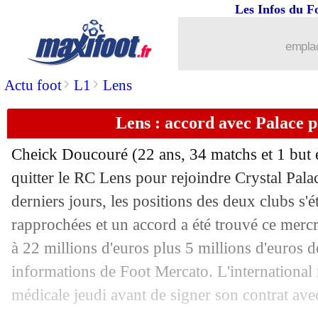
Les Infos du F
...
brèves d'AUJOURD'HUI ( 6 août 202
emplac
>
>
Actu foot
L1
Lens
...
Liste des brèves du jeu. 30 juin 2022
Lens : accord avec Palace 
29/06
Nantes
: Simon, c'est 15 M€ ?
Cheick Doucouré (22 ans, 34 matchs et 1 but e
29/06
Lille
: Létang justifie le choix Fonsec
quitter le RC Lens pour rejoindre Crystal Pa
derniers jours, les positions des deux clubs s'
29/06
Nantes
: Moussa Sissoko attendu !
rapprochées et un accord a été trouvé ce mercr
29/06
Barça-Roma
: Al-Khelaïfi aurait fait 
à 22 millions d'euros plus 5 millions d'euros d
informations de Foot Mercato. L'international m
29/06
TFC
: accord trouvé pour Dallinga
médicale jeudi avant de signer son contrat avec