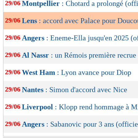
de
29/06
Montpellier
: Chotard a prolongé (offi
lecture
29/06
Lens
: accord avec Palace pour Douco
OK
29/06
Angers
: Eneme-Ella jusqu'en 2025 (of
29/06
Al Nassr
: un Rémois première recrue 
29/06
West Ham
: Lyon avance pour Diop
29/06
Nantes
: Simon d'accord avec Nice
29/06
Liverpool
: Klopp rend hommage à M
29/06
Angers
: Sabanovic pour 3 ans (officie