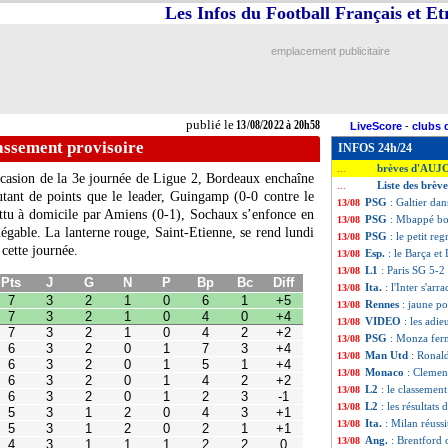
Les Infos du Football Français et E
emplacement publicitaire
publié le
13/08/2022 à 20h58
LiveScore
-
clubs 
lassement provisoire
INFOS 24h/24
brèves d'AUJ
...
ccasion de la 3e journée de Ligue 2, Bordeaux enchaîne
Liste des brèv
...
tant de points que le leader, Guingamp (0-0 contre le
PSG
: Galtier dan
13/08
attu à domicile par Amiens (0-1), Sochaux s’enfonce en
PSG
: Mbappé bou
13/08
égable. La lanterne rouge, Saint-Etienne, se rend lundi
G
N
P
Bp
Bc
Diff
PSG
: le petit r
13/08
cette journée.
2
1
0
6
1
+5
Esp.
: le Barça e
13/08
2
1
0
4
0
+4
L1
: Paris SG 5-2
13/08
2
1
0
4
2
+2
Ita.
: l'Inter s'ar
13/08
2
0
1
7
3
+4
2
0
1
5
1
+4
Rennes
: jaune p
13/08
2
0
1
4
2
+2
VIDEO
: les adi
13/08
2
0
1
2
3
-1
PSG
: Monza ferm
13/08
1
2
0
4
3
+1
Man Utd
: Ronal
13/08
1
2
0
2
1
+1
1
1
1
2
2
0
Monaco
: Clemen
13/08
1
1
1
1
2
-1
L2
: le classement
13/08
1
1
1
1
3
-2
L2
: les résultats 
13/08
1
0
2
3
6
-3
Ita.
: Milan réussi
0
2
1
1
2
-1
13/08
0
2
1
1
5
-4
Ang.
: Brentford
13/08