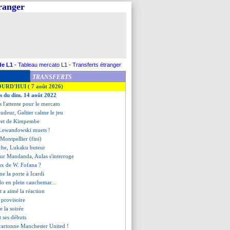
tranger
de L1
-
Tableau mercato L1
-
Transferts étranger
TRANSFERTS
OURD'HUI ( 7 août 2026)
es du dim. 14 août 2022
s l'attente pour le mercato
deur, Galtier calme le jeu
egret de Kimpembe
t Lewandowski muets !
 Montpellier (fini)
rache, Lukaku buteur
our Mandanda, Aulas s'interroge
eux de W. Fofana ?
e la porte à Icardi
do en plein cauchemar...
t a aimé la réaction
 provisoire
de la soirée
t ses débuts
 cartonne Manchester United !