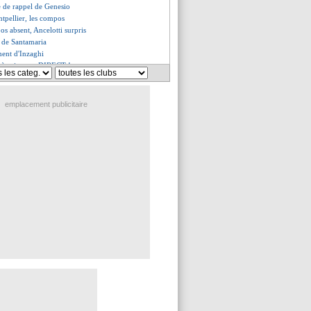
e de rappel de Genesio
tpellier, les compos
os absent, Ancelotti surpris
e de Santamaria
ement d'Inzaghi
e à suivre en DIRECT !
Rennes (fini)
 rapproche de West Ham
acé de mort, Willian résilie
emplacement publicitaire
lade, Jesus régale Arsenal
roché, Leverkusen battu
 Naples
résiste à Guingamp
ag ne doute pas de Ronaldo
es, les compos
la course pour Dieng
emballe pour le Mondial
optimiste pour Ekitike
 ciblé par le Bayern ?
 pour Amuzu
randes promesses de Ten Hag
pressionné par Lafont
n'a pas oublié De Jong
arrêtera après Madrid
 et Verratti prolongés ?
ccord avec la Juve, mais...