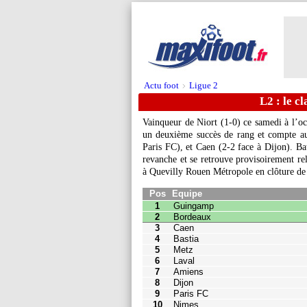
Actu foot
Ligue 2
>
L2 : le c
Vainqueur de Niort (1-0) ce samedi à l’o
un deuxième succès de rang et compte au
Paris FC), et Caen (2-2 face à Dijon). B
revanche et se retrouve provisoirement rel
Pos
Equipe
Pts
J
à Quevilly Rouen Métropole en clôture de 
1
Guingamp
7
3
2
Bordeaux
7
3
3
Caen
7
3
4
Bastia
6
3
5
Metz
6
3
6
Laval
6
3
7
Amiens
6
3
8
Dijon
5
3
9
Paris FC
5
3
10
Nimes
4
3
11
Valenciennes
4
3
12
Grenoble
4
3
13
Niort
3
3
14
Le Havre
2
3
15
Pau FC
2
3