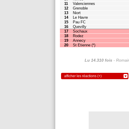
16
Quevilly
1
2
17
Sochaux
1
3
18
Rodez
1
3
19
Annecy
0
3
20
St Etienne
(
*
)
-2
2
Lu 14.310 fois
- Romain
afficher les réactions (+)