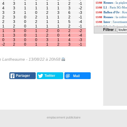
0
1
1
1
2
-1
Rennes
: la piqûr
13/08
0
1
2
0
2
-2
L1
: Paris SG-Mon
13/08
0
1
2
0
4
-4
0
0
3
1
4
-3
Ballon d'Or
: Kro
13/08
0
1
1
2
3
-1
Rennes
: la colèr
13/08
Inter
: l'avertiss
13/08
L2
: la 3e journé
13/08
Filtrer :
L1
: Monaco 1-1 
13/08
PSG
: Kehrer se
13/08
Corinthians
: men
13/08
Ang.
: City se ba
13/08
All.
: Leipzig acc
13/08
PSG
: Navas vers
13/08
 Lantheaume - 13/08/22 à 20h58
L2
: le Paris FC 
13/08
Man Utd
: Ten H
13/08
L1
: Monaco-Renn
13/08
OM
: Nice dans 
13/08
Partager
Twitter
Mail
EdF
: Desailly s'
13/08
PSG
: O. Garcia 
13/08
Chelsea
: Havertz
13/08
Nice
: ça coince
13/08
Man Utd
: les g
13/08
Lille
: Cabella im
13/08
Barça
: Man Utd 
13/08
Real
: Ancelotti 
13/08
emplacement publicitaire
PSG
: Marquinhos
13/08
Barça
: Depay d'a
13/08