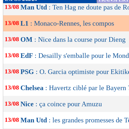
02/08
Nul
1-1
1,67
de
13/08
- 0,00
Man Utd
: Ten Hag ne doute pas de R
27/07
Déf.
3-1
lecture
23/07
Déf.
2-1
buts
encaissés/match
1,00
13/08
L1
: Monaco-Rennes, les compos
1,67 -
OK
statistiques toutes compétitions con
Lu 9.070 fois
- Romain Lantheaume
13/08
OM
: Nice dans la course pour Dieng
13/08
EdF
: Desailly s'emballe pour le Mond
13/08
PSG
: O. Garcia optimiste pour Ekitik
13/08
Chelsea
: Havertz ciblé par le Bayern 
13/08
Nice
: ça coince pour Amuzu
13/08
Man Utd
: les grandes promesses de 