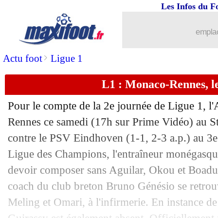
Les Infos du F
13/08
L2
: les résultats de la soirée
emplac
13/08
Ita.
: Milan réussit ses débuts
>
Actu foot
Ligue 1
13/08
Ang.
: Brentford cartonne Manchester 
L1 : Monaco-Rennes, l
13/08
Rennes
: la piqûre de rappel de Genes
Pour le compte de la 2e journée de Ligue 1, l
13/08
L1
: Paris SG-Montpellier, les compos
Rennes ce samedi (17h sur Prime Vidéo) au St
contre le PSV Eindhoven (1-1, 2-3 a.p.) au 3e 
13/08
Ballon d'Or
: Kroos absent, Ancelotti 
Ligue des Champions, l'entraîneur monégasqu
devoir composer sans Aguilar, Okou et Boadu, 
13/08
Rennes
: la colère de Santamaria
coach du club breton Bruno Génésio se retrou
Meling et Omari, à l'infirmerie. En instance d
13/08
Inter
: l'avertissement d'Inzaghi