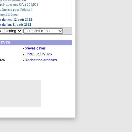
 prêt avec une OA à 20 M€ ?
ix énorme pour Fofana !
répond à Lyon
es du ven. 12 août 2022
es du jeu. 11 août 2022
REVES
.
brèves d'hier
.
lundi 03/08/2026
.
026
Recherche archives