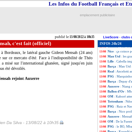
Ang.
: City se ba
13/08
Les Infos du Football Français et E
All.
: Leipzig acc
13/08
PSG
: Navas vers
13/08
emplacement publicitaire
L2
: le Paris FC 
13/08
Man Utd
: Ten H
13/08
L1
: Monaco-Renn
13/08
OM
: Nice dans 
13/08
publié le
13/08/2022 à 10h35
EdF
: Desailly s'
13/08
LiveScore
-
clubs 
PSG
: O. Garcia 
13/08
ah, c'est fait (officiel)
INFOS 24h/24
Chelsea
: Havertz
13/08
Nice
: ça coince
13/08
 à Bordeaux, le latéral gauche Gideon Mensah (24 ans)
Man Utd
: les g
13/08
 sur ce mercato d'été. Face à l'indisponibilité de Théo
Lille
: Cabella im
13/08
a misé sur l'international ghanéen, signé jusqu'en juin
Barça
: Man Utd 
13/08
pas été dévoilés.
Real
: Ancelotti 
13/08
PSG
: Marquinhos
13/08
ensah rejoint Auxerre
Barça
: Depay d'a
13/08
Auxerre
: Niang 
13/08
Ballon d'Or
: Mb
13/08
OM
: Kaboré att
13/08
Tottenham
: Ndo
13/08
PSG
: Ruiz et Na
13/08
Barça
: Nico prol
13/08
Auxerre
: Mensah,
13/08
OM
: De la Fuent
13/08
en Da Silva - 13/08/22 à 10h35
PSG
: le BO, Mb
13/08
Barça
: Koundé va
13/08