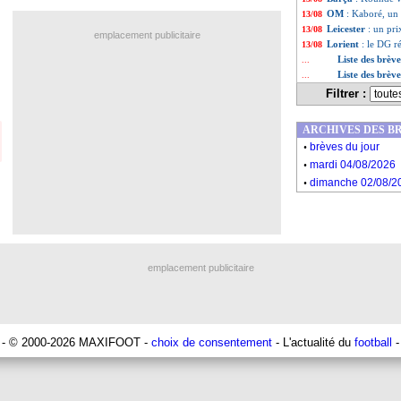
OM
: Kaboré, un
13/08
Leicester
: un pr
13/08
emplacement publicitaire
Lorient
: le DG 
13/08
Liste des brèv
...
Liste des brèv
...
Filtrer :
ARCHIVES DES B
.
brèves du jour
.
mardi 04/08/2026
.
dimanche 02/08/2
emplacement publicitaire
- © 2000-2026 MAXIFOOT -
choix de consentement
- L'actualité du
football
-