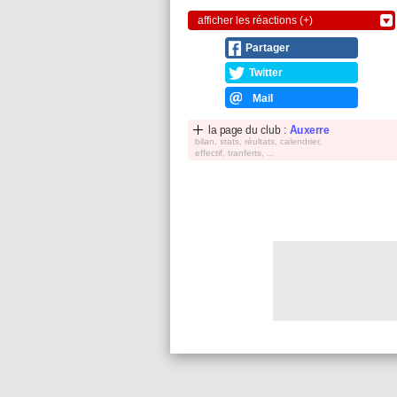
afficher les réactions (+)
Partager
Twitter
Mail
la page du club :
Auxerre
bilan, stats, réultats, calendrier,
effectif, tranferts, ...