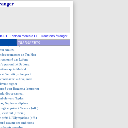
lade, Jesus régale Arsenal
tranger
roché, Leverkusen battu
 Naples
résiste à Guingamp
ag ne doute pas de Ronaldo
es, les compos
la course pour Dieng
emballe pour le Mondial
de L1
-
Tableau mercato L1
-
Transferts étranger
optimiste pour Ekitike
TRANSFERTS
 ciblé par le Bayern ?
 pour Amuzu
randes promesses de Ten Hag
pressionné par Lafont
n'a pas oublié De Jong
arrêtera après Madrid
 et Verratti prolongés ?
ccord avec la Juve, mais...
devrait signer
appé voit Benzema l'emporter
endu dès ce samedi
mbele vers Naples
vas, Naples se déplace
ongé et prêté à Valence (off.)
 c'est fait (officiel)
e prêté à l'Olympiakos (off.)
appé assume ses ambitions
 devoir attendre...