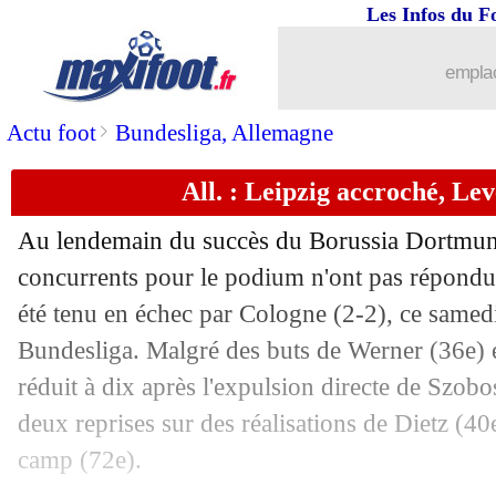
Les Infos du F
13/08
PSG
: Monza ferme la porte à Icardi
emplac
13/08
Man Utd
: Ronaldo en plein cauchemar
>
Actu foot
Bundesliga, Allemagne
13/08
Monaco
: Clement a aimé la réaction
All. : Leipzig accroché, Le
13/08
L2
: le classement provisoire
Au lendemain du succès du Borussia Dortmund
13/08
L2
: les résultats de la soirée
concurrents pour le podium n'ont pas répondu 
été tenu en échec par Cologne (2-2), ce samedi
13/08
Ita.
: Milan réussit ses débuts
Bundesliga. Malgré des buts de Werner (36e) 
réduit à dix après l'expulsion directe de Szobos
13/08
Ang.
: Brentford cartonne Manchester 
deux reprises sur des réalisations de Dietz (40
camp (72e).
13/08
Rennes
: la piqûre de rappel de Genes