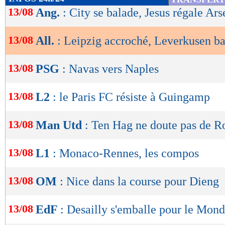
de
13/08
Ang.
: City se balade, Jesus régale Ars
lecture
13/08
All.
: Leipzig accroché, Leverkusen ba
OK
13/08
PSG
: Navas vers Naples
13/08
L2
: le Paris FC résiste à Guingamp
13/08
Man Utd
: Ten Hag ne doute pas de R
13/08
L1
: Monaco-Rennes, les compos
13/08
OM
: Nice dans la course pour Dieng
13/08
EdF
: Desailly s'emballe pour le Mond