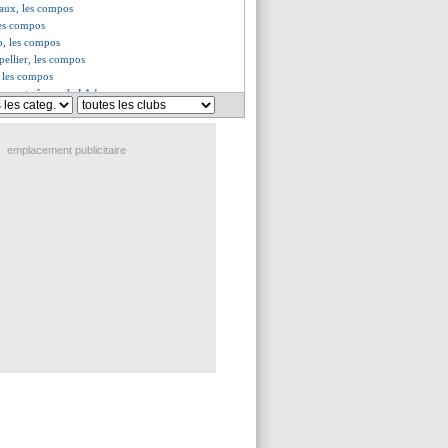
aux, les compos
les compos
, les compos
ellier, les compos
, les compos
eur entraîneur de L1 !
e d'adieux de Depay
 c'est confirmé (officiel)
, meilleur buteur et passeur !
emplacement publicitaire
 un doublé record pour finir !
rd a 2 préférences à l'étranger
e bourde de Schmeichel !
eu chaud, Leicester frustré !
ige des explications
amara, Ripoll se justifie
inquiétude avant la C1 ?
 soutien du CUP au Parc !
en présent à Metz
, Fofana sort en larmes
 ce dimanche pour Gerson ?
 ses comptes avec les médias
ule 5-1 pour finir !
de Benzema, l'avis de Mahrez
s Dijon ?
 confirme son départ
ne première depuis Papin !