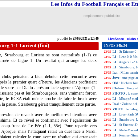
Les Infos du Football Français et E
Lille
: au bord de
23/05
L1
: le classemen
23/05
L1
: Metz 1-1 Mars
23/05
emplacement publicitaire
Ita.
: la Juve en 
23/05
L1
: Lyon 2-3 Nic
23/05
L1
: Nantes 1-2 M
23/05
L1
: Brest 0-2 Par
23/05
publié le
23/05/2021 à 22h46
LiveScore
-
clubs 
L1
: Reims 1-2 Bo
23/05
ourg 1-1 Lorient (fini)
INFOS 24h/24
L1
: Rennes 2-0 N
23/05
L1
: St Etienne 0-
23/05
 Strasbourg et Lorient se sont neutralisés (1-1) ce
L1
: Lens 0-0 Mo
23/05
rnée de Ligue 1. Un résultat qui arrange les deux
L1
: Angers 1-2 Li
23/05
L1
: Strasbourg 1
23/05
Ita.
: Milan termin
23/05
 clubs peinaient à bien débuter cette rencontre avec
Juve
: une pige a
23/05
rès le premier quart d’heure, les Alsaciens profitaient
OM
: Ntcham bien
23/05
 le score par Diallo après un tacle rageur d’Ajorque (1-
Chelsea
: Terry a
23/05
issaient pas et les Strasbourgeois, sans vraiment forcer,
PHOTO
: le sup
23/05
exte, le RCSA était même proche de faire le break avec
L1
: Mbappé meill
23/05
la pause, Strasbourg gérait tranquillement cette partie.
Real
: Zidane bel 
23/05
VIDEO
: le délug
23/05
ression de revenir avec de meilleures intentions avec
L1
: Brest-Paris 
23/05
L1
: Strasbourg-L
shima. Et ce réveil se confirmait avec l’égalisation de
23/05
L1
: St Etienne-D
23/05
 coup-franc de Le Fée (1-1, 55e). Pour repartir vers
L1
: Metz-Marseil
23/05
 Ajorque, mais l’attaquant ratait un duel face à Nardi.
L1
: Rennes-Nime
23/05
laient calculer le coup avec un résultat qui arrangeait