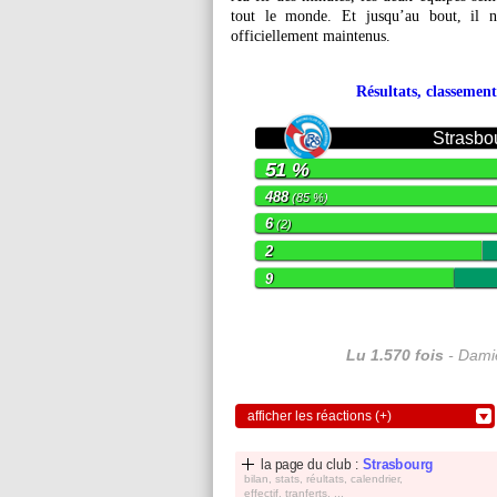
tout le monde. Et jusqu’au bout, il ne
officiellement maintenus.
Résultats, classement
Strasbo
51 %
488
(85 %)
6
(2)
2
9
Lu 1.570 fois
- Damie
afficher les réactions (+)
la page du club :
Strasbourg
bilan, stats, réultats, calendrier,
effectif, tranferts, ...