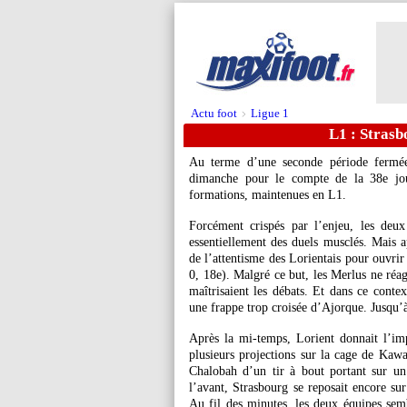
Actu foot
Ligue 1
>
L1 : Strasb
Au terme d’une seconde période fermée,
dimanche pour le compte de la 38e jou
formations, maintenues en L1.
Forcément crispés par l’enjeu, les deux
essentiellement des duels musclés. Mais ap
de l’attentisme des Lorientais pour ouvrir
0, 18e). Malgré ce but, les Merlus ne réag
maîtrisaient les débats. Et dans ce cont
une frappe trop croisée d’Ajorque. Jusqu’à 
Après la mi-temps, Lorient donnait l’imp
plusieurs projections sur la cage de Kawa
Chalobah d’un tir à bout portant sur un
l’avant, Strasbourg se reposait encore sur
Au fil des minutes, les deux équipes semb