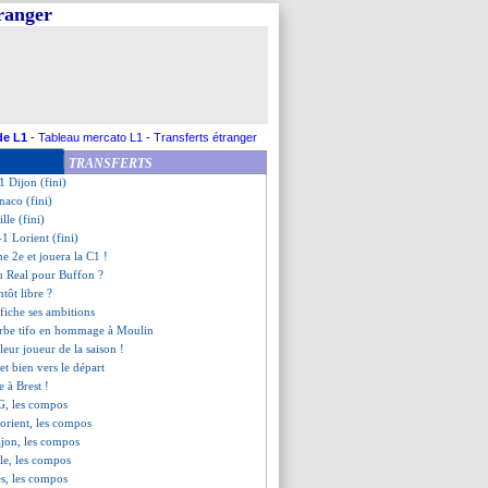
tranger
s larmes, Fonte savoure
t complet
eille (fini)
C1 grâce au nul de Naples !
e (fini)
ontpellier (fini)
is SG (fini)
de L1
-
Tableau mercato L1
-
Transferts étranger
rdeaux (fini)
TRANSFERTS
imes (fini)
1 Dijon (fini)
naco (fini)
lle (fini)
-1 Lorient (fini)
e 2e et jouera la C1 !
u Real pour Buffon ?
tôt libre ?
ffiche ses ambitions
erbe tifo en hommage à Moulin
eur joueur de la saison !
et bien vers le départ
e à Brest !
SG, les compos
orient, les compos
ijon, les compos
le, les compos
s, les compos