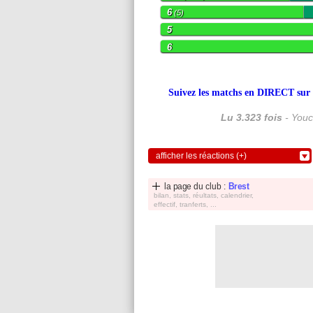
6
(5)
5
6
Suivez les matchs en DIRECT sur le
Lu 3.323 fois
- Youc
afficher les réactions (+)
la page du club :
Brest
bilan, stats, réultats, calendrier,
effectif, tranferts, ...