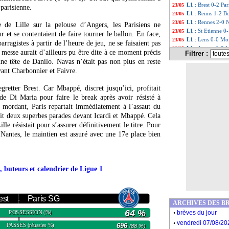
L1
: Brest 0-2 Par
23/05
 parisienne.
L1
: Reims 1-2 Bo
23/05
L1
: Rennes 2-0 N
23/05
e de Lille sur la pelouse d’Angers, les Parisiens ne
L1
: St Etienne 0-
23/05
r et se contentaient de faire tourner le ballon. En face,
L1
: Lens 0-0 Mo
23/05
barragistes à partir de l’heure de jeu, ne se faisaient pas
L1
: Angers 1-2 Li
23/05
 messe aurait d’ailleurs pu être dite à ce moment précis
Filtrer :
L1
: Strasbourg 1
23/05
ne tête de Danilo. Navas n’était pas non plus en reste
Ita.
: Milan termin
23/05
vant Charbonnier et Faivre.
Juve
: une pige a
23/05
OM
: Ntcham bien
23/05
retter Brest. Car Mbappé, discret jusqu’ici, profitait
Chelsea
: Terry a
23/05
de Di Maria pour faire le break après avoir résisté à
PHOTO
: le sup
23/05
 mordant, Paris repartait immédiatement à l’assaut du
L1
: Mbappé meill
23/05
ait deux superbes parades devant Icardi et Mbappé. Cela
Real
: Zidane bel 
23/05
le résistait pour s’assurer définitivement le titre. Pour
VIDEO
: le délug
23/05
 Nantes, le maintien est assuré avec une 17e place bien
L1
: Brest-Paris 
23/05
L1
: Strasbourg-L
23/05
L1
: St Etienne-D
23/05
L1
: Metz-Marseil
23/05
, buteurs et calendrier de Ligue 1
L1
: Rennes-Nime
23/05
L1
: Reims-Borde
23/05
L1
: Lyon-Nice, 
23/05
L1
: Lens-Monaco
23/05
est
Paris SG
-
ARCHIVES DES B
L1
: Nantes-Montp
23/05
.
64 %
POSSESSION
brèves du jour
(%)
L1
: Angers-Lille
23/05
.
L1
: Galtier meill
23/05
vendredi 07/08/20
PASSES
696
(réussies %)
(88 %)