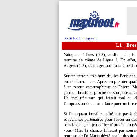
Actu foot
Ligue 1
>
L1 : Bres
Vainqueur à Brest (0-2), ce dimanche, lor
termine deuxième de Ligue 1. En effet, 
Angers (1-2), s’adjuger son quatrième tit
Sur un terrain très humide, les Parisiens
but de Larsonneur. Après un premier quart 
à un retour catastrophique de Faivre. Ma
gardien brestois, proche de son poteau dro
Un raté très rare qui faisait mal au c
l’impression de ne rien faire pour mettre e
Si l’attaquant brésilien n’hésitait pas à d
souvent ses partenaires pour forcer un des
sous la dent, un jeu collectif proche du né
vous. Mais la chance finissait par sourir
rentrant de Di Maria dévié par le dos du 