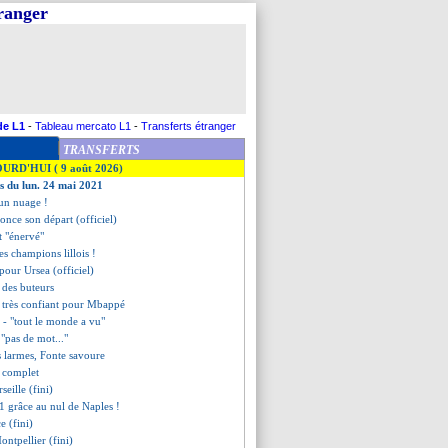
tranger
de L1
-
Tableau mercato L1
-
Transferts étranger
TRANSFERTS
OURD'HUI ( 9 août 2026)
es du lun. 24 mai 2021
 un nuage !
once son départ (officiel)
t "énervé"
des champions lillois !
 pour Ursea (officiel)
t des buteurs
i très confiant pour Mbappé
- "tout le monde a vu"
 "pas de mot..."
s larmes, Fonte savoure
t complet
eille (fini)
C1 grâce au nul de Naples !
e (fini)
ontpellier (fini)