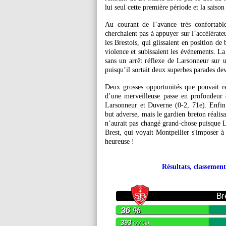
lui seul cette première période et la saison
Au courant de l’avance très confortabl
cherchaient pas à appuyer sur l’accélérateu
les Brestois, qui glissaient en position de 
violence et subissaient les événements. La
sans un arrêt réflexe de Larsonneur sur u
puisqu’il sortait deux superbes parades de
Deux grosses opportunités que pouvait reg
d’une merveilleuse passe en profondeur 
Larsonneur et Duverne (0-2, 71e). Enfin
but adverse, mais le gardien breton réalis
n’aurait pas changé grand-chose puisque Lil
Brest, qui voyait Montpellier s'imposer à
heureuse !
Résultats, classement
Br
36 %
393
(77 %)