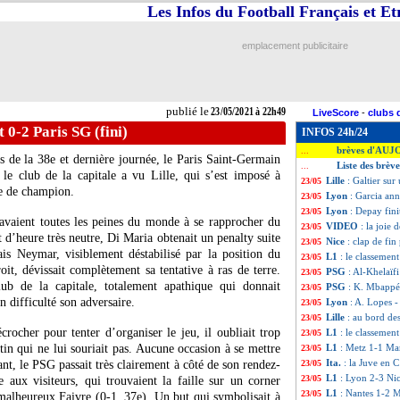
Les Infos du Football Français et E
emplacement publicitaire
publié le
23/05/2021 à 22h49
LiveScore
-
clubs 
t 0-2 Paris SG (fini)
INFOS 24h/24
brèves d'AUJ
...
s de la 38e et dernière journée, le Paris Saint-Germain
Liste des brèv
...
le club de la capitale a vu Lille, qui s’est imposé à
Lille
: Galtier sur
23/05
re de champion.
Lyon
: Garcia ann
23/05
Lyon
: Depay fini
23/05
 avaient toutes les peines du monde à se rapprocher du
VIDEO
: la joie 
23/05
d’heure très neutre, Di Maria obtenait un penalty suite
Nice
: clap de fin
23/05
is Neymar, visiblement déstabilisé par la position du
L1
: le classemen
23/05
it, dévissait complètement sa tentative à ras de terre.
PSG
: Al-Khelaïf
23/05
lub de la capitale, totalement apathique qui donnait
PSG
: K. Mbappé 
23/05
n difficulté son adversaire.
Lyon
: A. Lopes -
23/05
Lille
: au bord de
23/05
écrocher pour tenter d’organiser le jeu, il oubliait trop
L1
: le classemen
23/05
tin qui ne lui souriait pas. Aucune occasion à se mettre
L1
: Metz 1-1 Mars
23/05
Ita.
: la Juve en 
ant, le PSG passait très clairement à côté de son rendez-
23/05
L1
: Lyon 2-3 Nic
23/05
e aux visiteurs, qui trouvaient la faille sur un corner
L1
: Nantes 1-2 M
23/05
malheureux Faivre (0-1, 37e). Un but qui symbolisait à