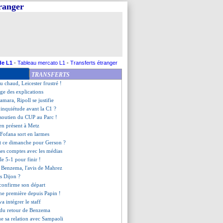
tranger
ellier, les compos
, les compos
eur entraîneur de L1 !
e d'adieux de Depay
 c'est confirmé (officiel)
, meilleur buteur et passeur !
 un doublé record pour finir !
de L1
-
Tableau mercato L1
-
Transferts étranger
rd a 2 préférences à l'étranger
TRANSFERTS
e bourde de Schmeichel !
eu chaud, Leicester frustré !
ige des explications
amara, Ripoll se justifie
inquiétude avant la C1 ?
 soutien du CUP au Parc !
en présent à Metz
, Fofana sort en larmes
 ce dimanche pour Gerson ?
 ses comptes avec les médias
ule 5-1 pour finir !
de Benzema, l'avis de Mahrez
s Dijon ?
 confirme son départ
ne première depuis Papin !
va intégrer le staff
i du retour de Benzema
ue sa relation avec Sampaoli