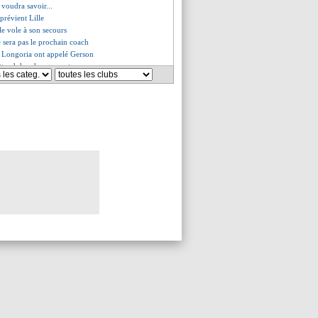
 voudra savoir...
prévient Lille
le vole à son secours
 sera pas le prochain coach
t Longoria ont appelé Gerson
attend des changements
izarazu pas fan du timing
éclaration d'amour au club
ppé recale Macron
 le racisme, DD a été touché
 le mot touchant de Mandanda
es du sam. 22 mai 2021
es du ven. 21 mai 2021