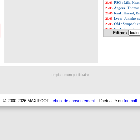
PSG
: Lille, Kean
23/05
Angers
: Thomas 
23/05
Real
: Hazard, Ba
23/05
Lyon
: Juninho ne
23/05
OM
: Sampaoli e
23/05
Real
: Casemiro 
23/05
Filtrer :
EdF
: Benzema, L
23/05
OM
: Payet, sa d
23/05
PSG
: l'OM, Mba
23/05
EdF
: Benzema et
23/05
Chelsea
: Mendy,
23/05
Liste des brèv
...
Liste des brèv
...
emplacement publicitaire
- © 2000-2026 MAXIFOOT -
choix de consentement
- L'actualité du
football
-