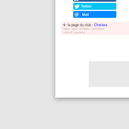
Twitter
Mail
la page du club :
Chelsea
bilan, stats, réultats, calendrier,
effectif, tranferts, ...