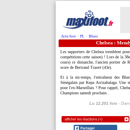
Actu foot
PL
Blues
>
>
Chelsea : Mendy
Les supporters de Chelsea tremblent pou
compétitions cette saison) ! Lors de la 38
cours) ce dimanche, l'ancien portier de 
score de Bertrand Traoré (43e).
Et à la mi-temps, l'entraîneur des Blu
Sénégalais par Kepa Arrizabalaga. Une s
pour l'ex-Marseillais ? Pour rappel, Chels
Champions samedi prochain...
Lu 12.201 fois
- Dami
afficher les réactions (+)
Partager