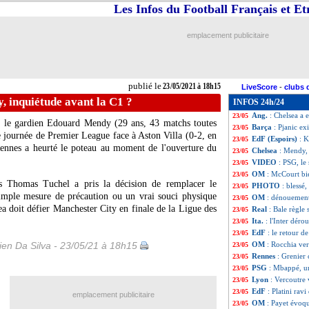
Les Infos du Football Français et E
L1
: Nantes-Montp
23/05
L1
: Angers-Lille
23/05
L1
: Galtier meill
23/05
emplacement publicitaire
Lyon
: le messag
23/05
Angers
: Baticle,
23/05
Tottenham
: Kane
23/05
VIDEO
: Agüero,
23/05
publié le
23/05/2021 à 18h15
LiveScore
-
clubs 
Man Utd
: Rashfo
23/05
, inquiétude avant la C1 ?
INFOS 24h/24
VIDEO
: la grav
23/05
Ang.
: Chelsea a 
23/05
r le gardien Edouard Mendy (29 ans, 43 matchs toutes
Barça
: Pjanic ex
23/05
e journée de Premier League face à Aston Villa (0-2, en
EdF (Espoirs)
: K
23/05
Rennes a heurté le poteau au moment de l'ouverture du
Chelsea
: Mendy, 
23/05
VIDEO
: PSG, le
23/05
OM
: McCourt bi
23/05
es Thomas Tuchel a pris la décision de remplacer le
PHOTO
: blessé
23/05
imple mesure de précaution ou un vrai souci physique
OM
: dénouement
23/05
ea doit défier Manchester City en finale de la Ligue des
Real
: Bale règle
23/05
Ita.
: l'Inter déro
23/05
EdF
: le retour 
23/05
en Da Silva - 23/05/21 à 18h15
OM
: Rocchia ver
23/05
Rennes
: Grenier
23/05
PSG
: Mbappé, u
23/05
Lyon
: Vercoutre 
23/05
EdF
: Platini rav
23/05
emplacement publicitaire
OM
: Payet évoq
23/05