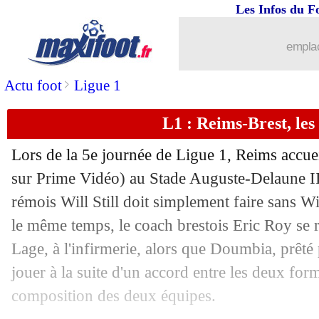
Les Infos du F
17/09
Nice
: sa célébration, Moffi chambre e
emplac
17/09
Ajax
: une défaite avant l'OM
>
Actu foot
Ligue 1
17/09
Barça
: Messi, Torres met fin à la séri
L1 : Reims-Brest, le
17/09
L1
: Strasbourg 2-2 Montpellier (fini)
Lors de la 5e journée de Ligue 1, Reims accue
17/09
L1
: Reims 1-2 Brest (fini)
sur Prime Vidéo) au Stade Auguste-Delaune II.
rémois Will Still doit simplement faire sans W
17/09
Ang.
: Chelsea n'y arrive pas...
le même temps, le coach brestois Eric Roy se r
Lage, à l'infirmerie, alors que Doumbia, prêté
17/09
L1
: Clermont 0-1 Nantes (fini)
jouer à la suite d'un accord entre les deux form
composition des deux équipes.
17/09
Bayern
: Upamecano va discuter prol