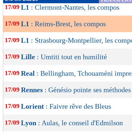
1,25
1,25 -
de
17/09
L1
: Clermont-Nantes, les compos
statistiques toutes compétitions con
lecture
Lu 2.103 fois
- Damien Da Silva 
17/09
L1
: Reims-Brest, les compos
OK
17/09
L1
: Strasbourg-Montpellier, les comp
17/09
Lille
: Umtiti tout en humilité
17/09
Real
: Bellingham, Tchouaméni impre
17/09
Rennes
: Génésio pointe ses méthodes
17/09
Lorient
: Faivre rêve des Bleus
17/09
Lyon
: Aulas, le conseil d'Edmilson