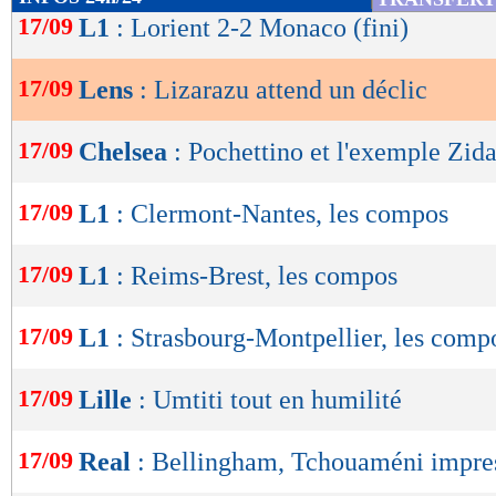
de
17/09
L1
: Lorient 2-2 Monaco (fini)
lecture
17/09
Lens
: Lizarazu attend un déclic
OK
17/09
Chelsea
: Pochettino et l'exemple Zid
17/09
L1
: Clermont-Nantes, les compos
17/09
L1
: Reims-Brest, les compos
17/09
L1
: Strasbourg-Montpellier, les comp
17/09
Lille
: Umtiti tout en humilité
17/09
Real
: Bellingham, Tchouaméni impre