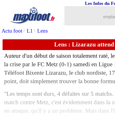
Les Infos du F
17/09
Strasbourg
: Vieira a apprécié le cara
emplac
17/09
Brest
: Roy souligne l'impact de Lees
>
>
Actu foot
L1
Lens
17/09
PSG
: Verratti, le joli message de Ma
Lens : Lizarazu attend
17/09
Nice
: sa célébration, Moffi chambre e
Auteur d'un début de saison totalement raté, l
17/09
Ajax
: une défaite avant l'OM
la crise par le FC Metz (0-1) samedi en Ligue 
Téléfoot Bixente Lizarazu, le club nordiste, 1
17/09
Barça
: Messi, Torres met fin à la séri
point, doit simplement trouver la bonne formul
17/09
L1
: Strasbourg 2-2 Montpellier (fini)
"Les temps sont durs, 4 défaites sur 5 matchs.
match contre Metz, c'est évidemment dans la zo
17/09
L1
: Reims 1-2 Brest (fini)
en attaque, qu'il y a un problème. Mais dans l'in