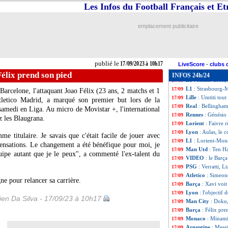
L1
: Marseille-To
17/09
Les Infos du Football Français et E
Monaco
: Balogun
17/09
Atletico
: Lemar,
17/09
emplacement publicitaire
Lorient
: Mendy a
17/09
Monaco
: Balogun
17/09
L1
: Lorient 2-2 
17/09
Lens
: Lizarazu a
17/09
publié le
17/09/2023 à 10h17
Chelsea
: Pochett
17/09
LiveScore
-
clubs 
L1
: Clermont-Na
17/09
Félix prend son pied
INFOS 24h/24
L1
: Reims-Brest,
17/09
L1
: Strasbourg-M
17/09
 Barcelone, l'attaquant Joao
Félix
(23 ans, 2 matchs et 1
Lille
: Umtiti tout
17/09
Atletico Madrid, a marqué son premier but lors de la
Real
: Bellingha
17/09
samedi en Liga. Au micro de Movistar +, l'international
Rennes
: Génésio
17/09
z les Blaugrana.
Lorient
: Faivre 
17/09
Lyon
: Aulas, le 
17/09
me titulaire. Je savais que c'était facile de jouer avec
L1
: Lorient-Mon
17/09
 sensations. Le changement a été bénéfique pour moi, je
Man Utd
: Ten Ha
17/09
équipe autant que je le peux", a commenté l'ex-talent du
VIDEO
: le Barça
17/09
PSG
: Verratti, 
17/09
Atletico
: Simeone
17/09
gne pour relancer sa carrière.
Barça
: Xavi voi
17/09
Lyon
: l'objectif
17/09
en Da Silva - 17/09/23 à 10h17
Man City
: Doku,
17/09
Barça
: Félix pre
17/09
Monaco
: Minami
17/09
Argentine
: Mess
17/09