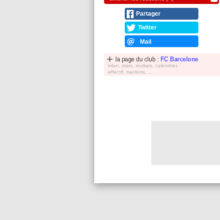
Partager
Twitter
Mail
la page du club :
FC Barcelone
bilan, stats, réultats, calendrier,
effectif, tranferts, ...