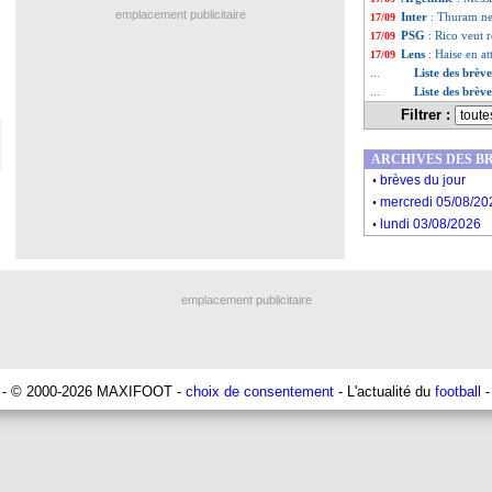
emplacement publicitaire
Inter
: Thuram ne
17/09
PSG
: Rico veut r
17/09
Lens
: Haise en a
17/09
Liste des brèv
...
Liste des brèv
...
Filtrer :
ARCHIVES DES B
.
brèves du jour
.
mercredi 05/08/20
.
lundi 03/08/2026
emplacement publicitaire
- © 2000-2026 MAXIFOOT -
choix de consentement
- L'actualité du
football
-