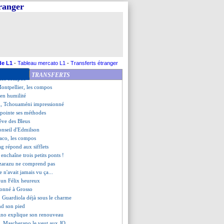
ulouse, les compos
tranger
, Hütter se frotte les mains
 coup dur confirmé !
 rejoué 2 ans plus tard
 entre joie et frustration
Monaco (fini)
ttend un déclic
ino et l'exemple Zidane
de L1
-
Tableau mercato L1
-
Transferts étranger
ntes, les compos
TRANSFERTS
 les compos
ontpellier, les compos
 en humilité
m, Tchouaméni impressionné
 pointe ses méthodes
rêve des Bleus
conseil d'Edmilson
aco, les compos
g répond aux sifflets
 enchaîne trois petits ponts !
Lizarazu ne comprend pas
 n'avait jamais vu ça...
t un Félix heureux
 donné à Grosso
 Guardiola déjà sous le charme
nd son pied
no explique son renouveau
i, Mascherano le veut aux JO