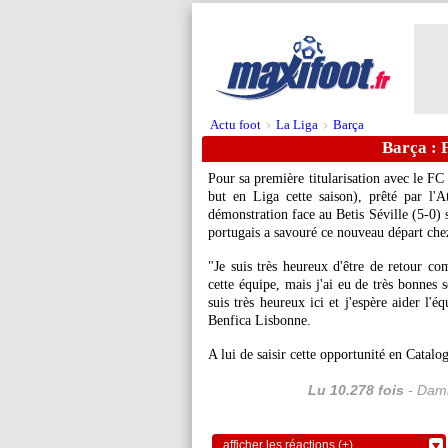
Actu foot
La Liga
Barça
>
>
Barça : 
Pour sa première titularisation avec le FC
but en Liga cette saison), prêté par l'
démonstration face au Betis Séville (5-0) 
portugais a savouré ce nouveau départ che
"Je suis très heureux d'être de retour com
cette équipe, mais j'ai eu de très bonnes
suis très heureux ici et j'espère aider l'
Benfica Lisbonne.
A lui de saisir cette opportunité en Catalo
Lu 10.278 fois
- Dami
afficher les réactions (+)