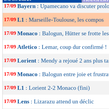
1,00
- 1,50
de
17/09
Bayern
: Upamecano va discuter prol
statistiques toutes compétitions con
lecture
Lu 10.410 fois
- Eric Bethsy - 
17/09
L1
: Marseille-Toulouse, les compos
OK
17/09
Monaco
: Balogun, Hütter se frotte le
17/09
Atletico
: Lemar, coup dur confirmé !
17/09
Lorient
: Mendy a rejoué 2 ans plus ta
17/09
Monaco
: Balogun entre joie et frustra
17/09
L1
: Lorient 2-2 Monaco (fini)
17/09
Lens
: Lizarazu attend un déclic