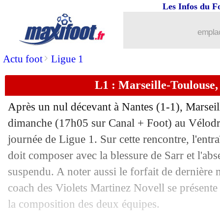
Les Infos du F
17/09
Lorient
: Le Bris juge la première de
emplac
17/09
Ang.
: Trossard libère Arsenal
>
Actu foot
Ligue 1
17/09
VIDEO
: les fans de l'OM bougent les 
L1 : Marseille-Toulouse,
17/09
OM
: Clauss veut apprendre plus vite
Après un nul décevant à Nantes (1-1), Marseil
17/09
L1
: Marseille 0-0 Toulouse (fini)
dimanche (17h05 sur Canal + Foot) au Vélodr
journée de Ligue 1. Sur cette rencontre, l'ent
17/09
Chelsea
: Pochettino a vu une injustic
doit composer avec la blessure de Sarr et l'ab
suspendu. A noter aussi le forfait de dernière 
17/09
Strasbourg
: Vieira a apprécié le cara
coach des Violets Martinez Novell se présente 
la composition des deux équipes.
17/09
Brest
: Roy souligne l'impact de Lees