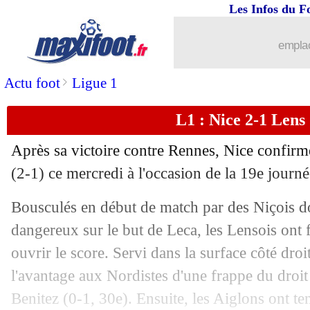
Les Infos du F
emplac
...
brèves d'AUJOURD'HUI ( 9 août 202
>
Actu foot
Ligue 1
...
Liste des brèves du jeu. 23 décembre 
L1 : Nice 2-1 Lens 
22/12
Lyon
: Bosz reste confiant
Après sa victoire contre Rennes, Nice confirm
22/12
Rennes
: une défaite sévère pour Gene
(2-1) ce mercredi à l'occasion de la 19e journ
Bousculés en début de match par des Niçois 
22/12
Reims
: Abdelhamid crie au vol !
dangereux sur le but de Leca, les Lensois ont f
22/12
OM
: la frustration de Rongier
ouvrir le score. Servi dans la surface côté dr
l'avantage aux Nordistes d'une frappe du droit
22/12
L1
: le classement des buteurs
Benitez (0-1, 30e). Ensuite, les Aiglons ont te