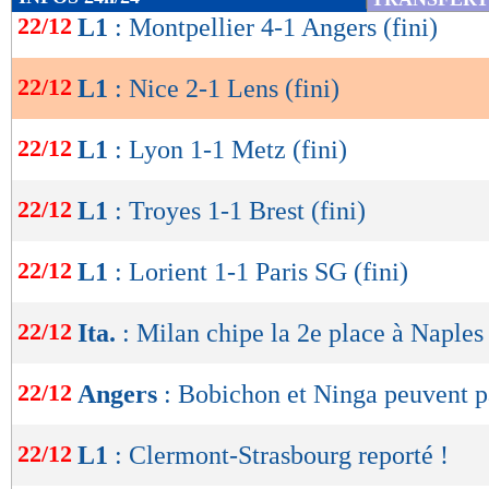
592
PASSES
de
(réussies %)
(90 %)
22/12
L1
: Montpellier 4-1 Angers (fini)
lecture
9
TIRS
(cadrés)
(3)
5
CORNERS JOUES
22/12
L1
: Nice 2-1 Lens (fini)
OK
9
FAUTES SUBIES
22/12
L1
: Lyon 1-1 Metz (fini)
Suivez les matchs en DIRECT sur le Live-Sc
22/12
L1
: Troyes 1-1 Brest (fini)
tweets, ...)
Lu 3.502 fois
- Romain Rigaux -
22/12
L1
: Lorient 1-1 Paris SG (fini)
22/12
Ita.
: Milan chipe la 2e place à Naples
22/12
Angers
: Bobichon et Ninga peuvent p
22/12
L1
: Clermont-Strasbourg reporté !