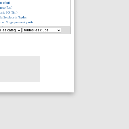
z (fini)
est (fini)
aris SG (fini)
 la 2e place à Naples
n et Ninga peuvent partir
asbourg reporté !
chute encore !
'arrête plus, la Roma cale
rasbourg, les compos
es, les compos
antes, les compos
le, les compos
ims, les compos
-Angers, les compos
les compos
s SG, les compos
es compos
, les compos
ang, le club ouvre la porte
 joueur du mois de novembre
elles pistes pour Kurzawa
réen pour remplacer Ikoné ?
chaîne
ciedad veut Rafinha
propose ses services
othen épingle les dirigeants !