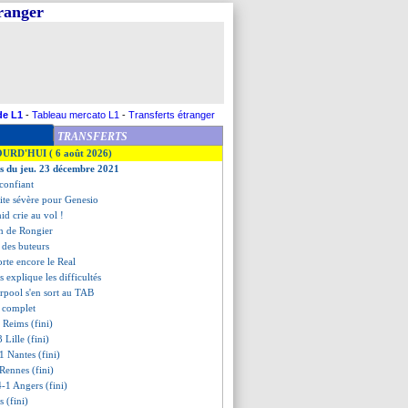
tranger
de L1
-
Tableau mercato L1
-
Transferts étranger
TRANSFERTS
OURD'HUI ( 6 août 2026)
es du jeu. 23 décembre 2021
 confiant
aite sévère pour Genesio
id crie au vol !
ion de Rongier
t des buteurs
rte encore le Real
 explique les difficultés
erpool s'en sort au TAB
t complet
 Reims (fini)
 Lille (fini)
1 Nantes (fini)
Rennes (fini)
4-1 Angers (fini)
 (fini)