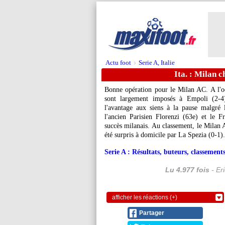
Actu foot
Serie A, Italie
>
Ita. : Milan c
Bonne opération pour le Milan AC. A l'oc
sont largement imposés à Empoli (2-4
l'avantage aux siens à la pause malgré
l'ancien Parisien Florenzi (63e) et le 
succès milanais. Au classement, le Milan 
été surpris à domicile par La Spezia (0-1).
Serie A : Résultats, buteurs, classements
Lu 4.977 fois
- Er
afficher les réactions (+)
Partager