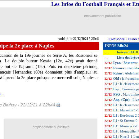
Les Infos du Football Français et E
emplacement publicitaire
publié le
22/12/2021 à 22h44
LiveScore
-
clubs 
hipe la 2e place à Naples
INFOS 24h/24
brèves d'AUJ
...
casion de la 19e journée de Serie A, les Rossoneri se
Liste des brèv
...
). Le double buteur Kessie (12e, 42e) avait donné
Lyon
: Bosz reste
22/12
 le but de Bajramu (18e). Puis en deuxième période,
Rennes
: une déf
22/12
Français Hernandez (69e) donnaient plus d'ampleur au
Reims
: Abdelham
22/12
AC prend la 2e place puisque ce mercredi soir, Naples a
OM
: la frustrat
22/12
L1
: le classemen
22/12
Esp.
: Benzema po
22/12
...
PSG
: Marquinhos
22/12
Ang. (Cpe)
: Liv
22/12
ic Bethsy - 22/12/21 à 22h44
L1
: le classemen
22/12
L1
: Marseille 1-1
22/12
L1
: Bordeaux 2-3
22/12
L1
: St Etienne 0-
22/12
L1
: Monaco 2-1 
22/12
emplacement publicitaire
L1
: Montpellier 
22/12
L1
: Nice 2-1 Lens
22/12