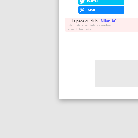
Twitter
Mail
la page du club :
Milan AC
bilan, stats, réultats, calendrier,
effectif, tranferts, ...