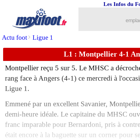
Les Infos du F
emplac
>
Actu foot
Ligue 1
...
brèves d'AUJOURD'HUI (10 août 202
L1 : Montpellier 4-1 Ang
...
Liste des brèves du jeu. 23 décembre 
Montpellier reçu 5 sur 5. Le MHSC a décroché
22/12
Lyon
: Bosz reste confiant
rang face à Angers (4-1) ce mercredi à l'occas
Ligue 1.
22/12
Rennes
: une défaite sévère pour Gene
Emmené par un excellent Savanier, Montpellier
22/12
Reims
: Abdelhamid crie au vol !
demi-heure idéale. Le capitaine du MHSC ouvr
franc imparable pour Bernardoni, pris à contre-
22/12
OM
: la frustration de Rongier
était encore à la baguette sur un corner pour se