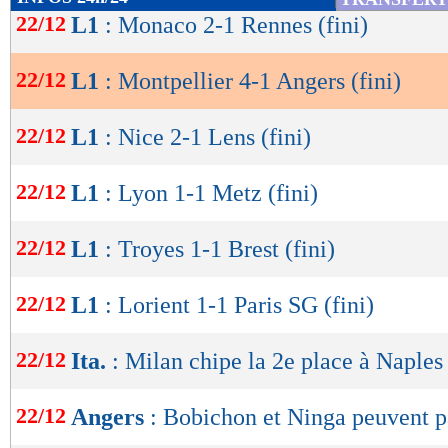
Montpellier
Angers
-
de
22/12
L1
: Monaco 2-1 Rennes (fini)
46 %
POSSESSION
(%)
lecture
402
PASSES
(réussies %)
(79 %)
22/12
L1
: Montpellier 4-1 Angers (fini)
OK
9
TIRS
(cadrés)
(6)
1
CORNERS JOUES
22/12
L1
: Nice 2-1 Lens (fini)
13
FAUTES SUBIES
22/12
L1
: Lyon 1-1 Metz (fini)
Lu 2.680 fois
- Romain Rigaux -
22/12
L1
: Troyes 1-1 Brest (fini)
22/12
L1
: Lorient 1-1 Paris SG (fini)
22/12
Ita.
: Milan chipe la 2e place à Naples
22/12
Angers
: Bobichon et Ninga peuvent p