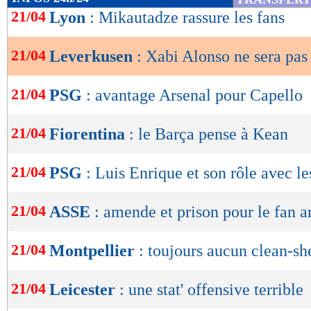
de
21/04
Lyon
: Mikautadze rassure les fans
lecture
21/04
Leverkusen
: Xabi Alonso ne sera pas
OK
21/04
PSG
: avantage Arsenal pour Capello
21/04
Fiorentina
: le Barça pense à Kean
21/04
PSG
: Luis Enrique et son rôle avec le
21/04
ASSE
: amende et prison pour le fan a
21/04
Montpellier
: toujours aucun clean-sh
21/04
Leicester
: une stat' offensive terrible