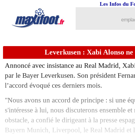
Les Infos du F
emplac
...
brèves d'AUJOURD'HUI ( 9 août 202
...
Liste des brèves du mar. 22 avril 2025
Leverkusen : Xabi Alonso ne 
21/04
Ang.
: Nottingham remonte sur le pod
Annoncé avec insistance au Real Madrid, Xabi
21/04
L2
: Lorient ralenti à Annecy
par le Bayer Leverkusen. Son président Ferna
l’accord évoqué ces derniers mois.
21/04
Nantes
: Lafont titulaire contre le PSG
"Nous avons un accord de principe : si une équ
21/04
Real
: les sifflets, Figo rassure Mbapp
s'intéresse à lui, nous discuterons ensemble et
obstacle, a confié le dirigeant à la presse espag
21/04
Ang.
: Leeds et Burnley remontent en
Bayern Munich, Liverpool, le Real Madrid et l