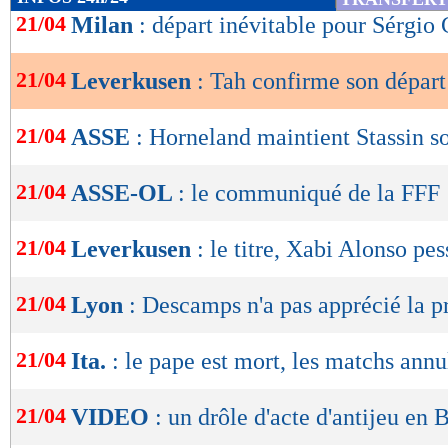
de
21/04
Milan
: départ inévitable pour Sérgio
lecture
21/04
Leverkusen
: Tah confirme son départ
OK
21/04
ASSE
: Horneland maintient Stassin s
21/04
ASSE-OL
: le communiqué de la FFF
21/04
Leverkusen
: le titre, Xabi Alonso pe
21/04
Lyon
: Descamps n'a pas apprécié la p
21/04
Ita.
: le pape est mort, les matchs annu
21/04
VIDEO
: un drôle d'acte d'antijeu en 