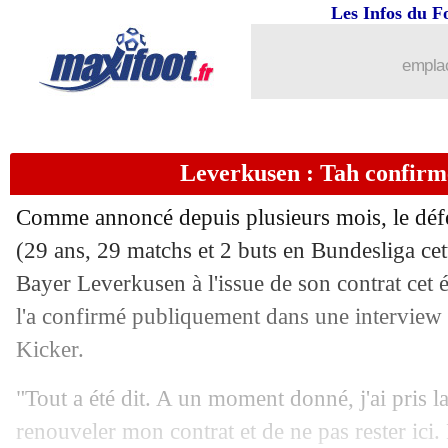
Les Infos du F
21/04
PSG
: avantage Arsenal pour Capello
emplac
21/04
Fiorentina
: le Barça pense à Kean
21/04
PSG
: Luis Enrique et son rôle avec le
Leverkusen : Tah confirm
21/04
ASSE
: amende et prison pour le fan a
Comme annoncé depuis plusieurs mois, le déf
21/04
Montpellier
: toujours aucun clean-sh
(29 ans, 29 matchs et 2 buts en Bundesliga cett
Bayer Leverkusen à l'issue de son contrat cet é
21/04
Leicester
: une stat' offensive terrible
l'a confirmé publiquement dans une interview
Kicker.
21/04
Real
: Ancelotti défend Vinicius
"Tout a été dit. A un moment donné, j'ai pris l
21/04
Chelsea
: 40 M€ pour Fermin Lopez ?
renouveler mon contrat et de ne pas rester ici. 