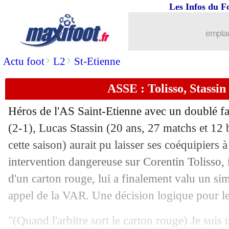
Les Infos du F
21/04
Milan
: départ inévitable pour Sérgio
emplac
21/04
Leverkusen
: Tah confirme son départ
>
>
Actu foot
L2
St-Etienne
21/04
ASSE
: Horneland maintient Stassin s
ASSE : Tolisso, Stassin
21/04
ASSE-OL
: le communiqué de la FFF
Héros de l'AS Saint-Etienne avec un doublé f
(2-1),
Lucas Stassin
(20 ans, 27 matchs et 12 
21/04
Leverkusen
: le titre, Xabi Alonso pe
cette saison) aurait pu laisser ses coéquipiers 
21/04
intervention dangereuse sur Corentin Tolisso, 
Lyon
: Descamps n'a pas apprécié la p
d'un carton rouge, lui a finalement valu un si
21/04
Ita.
: le pape est mort, les matchs annu
appel de la VAR. Une décision logique pour l
21/04
VIDEO
: un drôle d'acte d'antijeu en 
"(Quand l'arbitre sort le carton rouge) Je suis