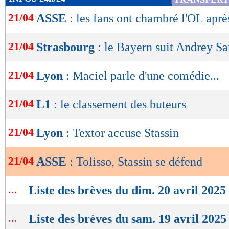
de
21/04
ASSE
: les fans ont chambré l'OL apr
lecture
OK
21/04
Strasbourg
: le Bayern suit Andrey Sa
21/04
Lyon
: Maciel parle d'une comédie...
21/04
L1
: le classement des buteurs
21/04
Lyon
: Textor accuse Stassin
21/04
ASSE
: Tolisso, Stassin se défend
...
Liste des brèves du dim. 20 avril 2025
...
Liste des brèves du sam. 19 avril 2025