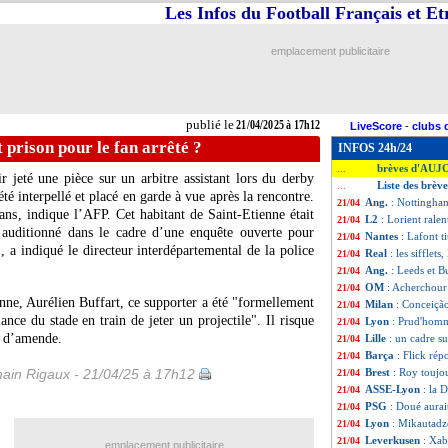
Les Infos du Football Français et E
emplacement publicitaire
publié le
21/04/2025 à 17h12
LiveScore
-
clubs 
prison pour le fan arrêté ?
INFOS 24h/24
brèves d'AUJ
...
 jeté une pièce sur un arbitre assistant lors du derby
Liste des brèv
...
 interpellé et placé en garde à vue après la rencontre.
Ang.
: Nottingha
21/04
ans, indique l’AFP. Cet habitant de Saint-Etienne était
L2
: Lorient rale
21/04
t auditionné dans le cadre d’une enquête ouverte pour
Nantes
: Lafont t
21/04
, a indiqué le directeur interdépartemental de la police
Real
: les sifflet
21/04
Ang.
: Leeds et 
21/04
OM
: Acherchour
21/04
nne, Aurélien Buffart, ce supporter a été "formellement
Milan
: Conceição
21/04
ance du stade en train de jeter un projectile". Il risque
Lyon
: Prud'homm
21/04
s d’amende.
Lille
: un cadre s
21/04
Barça
: Flick ré
21/04
ain Rigaux - 21/04/25 à 17h12
Brest
: Roy toujou
21/04
ASSE-Lyon
: la 
21/04
PSG
: Doué aurai
21/04
Lyon
: Mikautadze
21/04
Leverkusen
: Xab
21/04
emplacement publicitaire