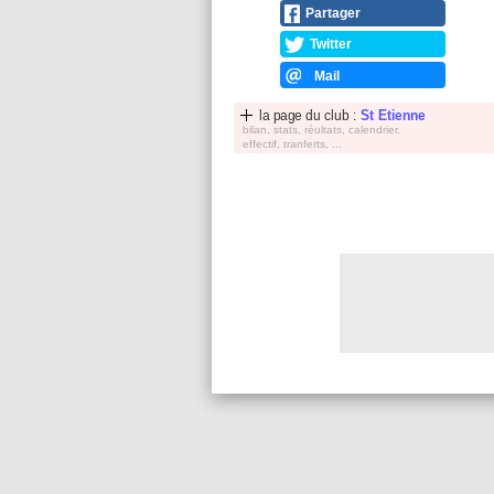
Partager
Twitter
Mail
la page du club :
St Etienne
bilan, stats, réultats, calendrier,
effectif, tranferts, ...