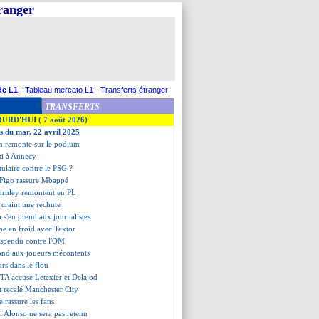
tranger
de L1
-
Tableau mercato L1
-
Transferts étranger
TRANSFERTS
OURD'HUI ( 7 août 2026)
es du mar. 22 avril 2025
m remonte sur le podium
nti à Annecy
itulaire contre le PSG ?
s, Figo rassure Mbappé
Burnley remontent en PL
 craint une rechute
 s'en prend aux journalistes
e en froid avec Textor
uspendu contre l'OM
pond aux joueurs mécontents
rs dans le flou
DTA accuse Letexier et Delajod
t recalé Manchester City
 rassure les fans
i Alonso ne sera pas retenu