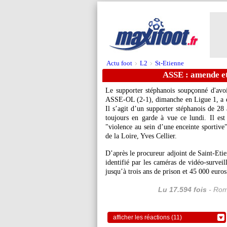
Actu foot
L2
St-Etienne
>
>
ASSE : amende et 
Le supporter stéphanois soupçonné d'avoir
ASSE-OL (2-1), dimanche en Ligue 1, a été
Il s’agit d’un supporter stéphanois de 28 
toujours en garde à vue ce lundi. Il es
"violence au sein d’une enceinte sportive"
de la Loire, Yves Cellier.
D’après le procureur adjoint de Saint-Etie
identifié par les caméras de vidéo-surveill
jusqu’à trois ans de prison et 45 000 euro
Lu 17.594 fois
- Rom
afficher les réactions (11)