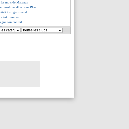
, les mots de Maignan
am insubmersible pour Rice
t était trop gourmand
, c'est imminent
signé son contrat
e Mbappé agace
son va signer à Tottenham
, Koundé et Mbappé réagissent
nard ne compte pas arrêter
es du mar. 27 juin 2023
s du lun. 26 juin 2023