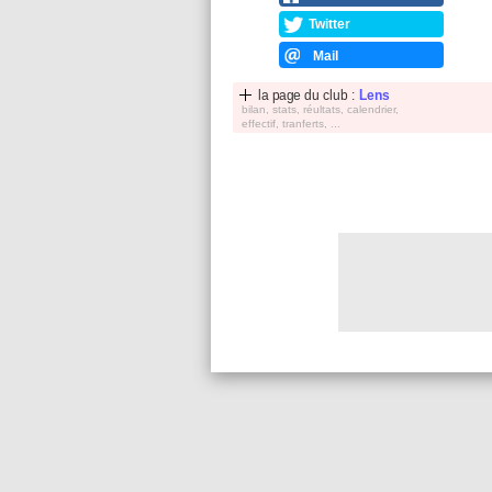
Twitter
Mail
la page du club :
Lens
bilan, stats, réultats, calendrier,
effectif, tranferts, ...