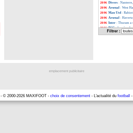
Divers
: Nanterre
28/06
Arsenal
: West H
28/06
Man Utd
: Rabio
28/06
Arsenal
: Havertz
28/06
Inter
: Thuram a 
28/06
PSG
: la mère d
28/06
Filtrer :
Leicester
: Maddi
28/06
Divers
: Nanterre
28/06
Strasbourg
: Lié
28/06
Liste des brèv
...
Liste des brève
...
emplacement publicitaire
- © 2000-2026 MAXIFOOT -
choix de consentement
- L'actualité du
football
-