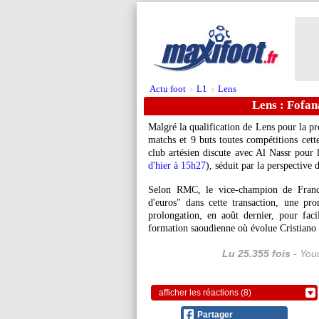
Actu foot
L1
Lens
>
>
Lens : Fofan
Malgré la qualification de Lens pour la 
matchs et 9 buts toutes compétitions cette
club artésien discute avec Al Nassr pour l
d'hier à 15h27
), séduit par la perspective
Selon RMC, le vice-champion de Franc
d'euros" dans cette transaction, une pro
prolongation, en août dernier, pour faci
formation saoudienne où évolue Cristiano R
Lu 25.355 fois
- Youc
afficher les réactions (8)
Partager