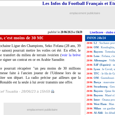
Les Infos du Football Français et E
Euro (U21)
: Sui
28/06
Nice
: Farioli sur
28/06
Strasbourg
: 3 au
28/06
emplacement publicitaire
Lens
: Andy Diouf
28/06
UEFA
: la C4 va
28/06
Chelsea
: Mendy r
28/06
Sondage MF
: M
28/06
publié le
28/06/2023 à 15h59
LiveScore
-
clubs 
Liverpool
: un in
28/06
a, c'est moins de 30 M€
INFOS 24h/24
Rennes
: quand K
28/06
L2
: Sochaux pro
28/06
prochaine Ligue des Champions, Seko
Fofana
(28 ans, 39
OM
: Kondogbia, 
28/06
 saison) pourrait mettre les voiles cet été. En effet, le
Bayern
: Tottenh
28/06
e transfert du milieu de terrain ivoirien (
voir la brève
Lens
: Fofana, c'
28/06
 de signer un contrat en or en Arabie Saoudite.
Allemagne
: Völl
28/06
EdF (Espoirs)
: m
28/06
e pourrait récupérer "un peu moins de 30 millions
Lyon
: le Covid, 
28/06
messe faite à l'ancien joueur de l'Udinese lors de sa
TFC
: le fils de G
28/06
liter son départ. La radio précise par ailleurs que la
OM
: Guendouzi 
28/06
onaldo est la seule à lui avoir transmis une offre.
Barça
: mauvaise
28/06
Strasbourg
: Ger
28/06
ef Touaitia - 28/06/23 à 15h59
Bayern
: Qatar Ai
28/06
Bayern
: Mané n'a
28/06
Inter
: Onana pro
28/06
West Ham
: Man 
28/06
Milan
: un gardie
28/06
emplacement publicitaire
Al-Ahli
: les déta
28/06