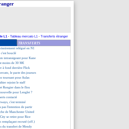
tranger
sse-France, les compos
 le banc ?
tres coachs sur les tablettes
, ça brûle !
 changer de nom
ejoint Al-Ahli (officiel)
arcelino à l'OM, un bon choix
de L1
-
Tableau mercato L1
-
Transferts étranger
térêt pour Szoboszlai
TRANSFERTS
alimuendo taquine Le Fée...
visoirement relégué en N1
c'est bouclé
am intransigeant pour Kane
est moins de 30 M€
er à fond derrière Flick
ercato, le pacte des joueurs
un tournant pour Aulas
altier rejoint le staff
et Rongier dans le flou
 nouvelle pour Lenglet ?
aerts contacté
rways, c'est terminé
 pas l'intention de partir
che de Manchester United
City se retire pour Rice
n remplaçant recruté (off.)
ils du transfert de Mendy