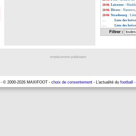
Leicester
: Maddi
28/06
Divers
: Nanterre
28/06
Strasbourg
: Lié
28/06
Liste des brèv
...
Liste des brève
...
Filtrer :
emplacement publicitaire
- © 2000-2026 MAXIFOOT -
choix de consentement
- L'actualité du
football
-