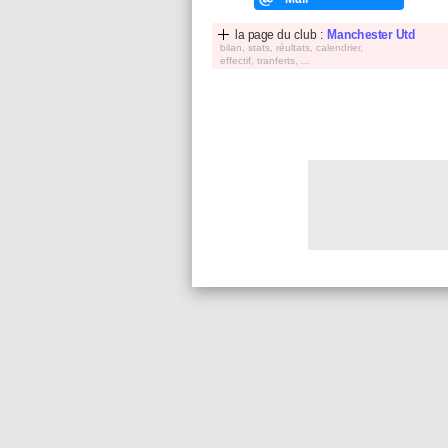
la page du club :
Manchester Utd
bilan, stats, réultats, calendrier,
effectif, tranferts, ...