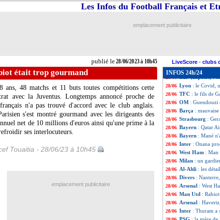
Chelsea
: Mendy r
28/06
Les Infos du Football Français et E
Sondage MF
: M
28/06
Liverpool
: un in
28/06
emplacement publicitaire
Rennes
: quand K
28/06
L2
: Sochaux pro
28/06
OM
: Kondogbia, 
28/06
Bayern
: Tottenh
28/06
publié le
28/06/2023 à 10h45
Lens
: Fofana, c'
28/06
LiveScore
-
clubs 
Allemagne
: Völl
28/06
iot était trop gourmand
INFOS 24h/24
EdF (Espoirs)
: m
28/06
Lyon
: le Covid, 
28/06
 ans, 48 matchs et 11 buts toutes compétitions cette
TFC
: le fils de G
28/06
trat avec la Juventus. Longtemps annoncé proche de
OM
: Guendouzi 
28/06
français n'a pas trouvé d'accord avec le club anglais.
Barça
: mauvaise
28/06
Parisien s'est montré gourmand avec les dirigeants des
Strasbourg
: Ger
28/06
annuel net de 10 millions d'euros ainsi qu'une prime à la
Bayern
: Qatar Ai
28/06
efroidir ses interlocuteurs.
Bayern
: Mané n'a
28/06
Inter
: Onana pro
28/06
ef Touaitia - 28/06/23 à 10h45
West Ham
: Man 
28/06
Milan
: un gardie
28/06
Al-Ahli
: les déta
28/06
Divers
: Nanterre
28/06
emplacement publicitaire
Arsenal
: West H
28/06
Man Utd
: Rabio
28/06
Arsenal
: Havertz
28/06
Inter
: Thuram a 
28/06
PSG
: la mère d
28/06