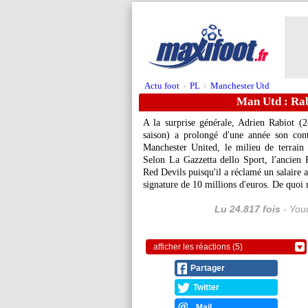
Actu foot
PL
Manchester Utd
>
>
Man Utd : Rab
A la surprise générale, Adrien
Rabiot
(28
saison) a prolongé d'une année son con
Manchester United, le milieu de terrain 
Selon La Gazzetta dello Sport, l'ancien 
Red Devils puisqu'il a réclamé un salaire 
signature de 10 millions d'euros. De quoi r
Lu 24.817 fois
- Youc
afficher les réactions (5)
Partager
Twitter
Mail