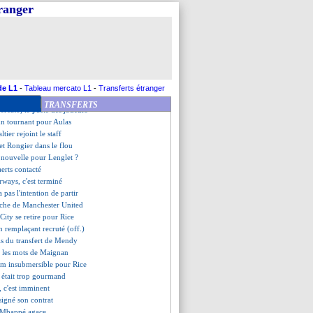
ejoint Al-Ahli (officiel)
tranger
arcelino à l'OM, un bon choix
térêt pour Szoboszlai
alimuendo taquine Le Fée...
visoirement relégué en N1
c'est bouclé
am intransigeant pour Kane
est moins de 30 M€
de L1
-
Tableau mercato L1
-
Transferts étranger
er à fond derrière Flick
TRANSFERTS
ercato, le pacte des joueurs
un tournant pour Aulas
altier rejoint le staff
et Rongier dans le flou
 nouvelle pour Lenglet ?
aerts contacté
rways, c'est terminé
 pas l'intention de partir
che de Manchester United
City se retire pour Rice
n remplaçant recruté (off.)
ils du transfert de Mendy
, les mots de Maignan
am insubmersible pour Rice
t était trop gourmand
, c'est imminent
signé son contrat
e Mbappé agace