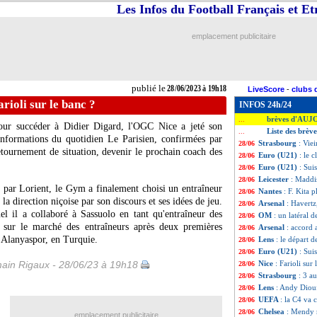
Les Infos du Football Français et E
emplacement publicitaire
publié le
28/06/2023 à 19h18
LiveScore
-
clubs 
arioli sur le banc ?
INFOS 24h/24
brèves d'AUJ
...
pour succéder à Didier Digard, l'OGC Nice a jeté son
Liste des brève
...
informations du quotidien Le Parisien, confirmées par
Strasbourg
: Viei
28/06
etournement de situation, devenir le prochain coach des
Euro (U21)
: le 
28/06
Euro (U21)
: Sui
28/06
Leicester
: Maddi
28/06
 par Lorient, le Gym a finalement choisi un entraîneur
Nantes
: F. Kita 
28/06
a direction niçoise par son discours et ses idées de jeu.
Arsenal
: Havertz,
28/06
l il a collaboré à Sassuolo en tant qu'entraîneur des
OM
: un latéral 
28/06
e sur le marché des entraîneurs après deux premières
Arsenal
: accord
28/06
 Alanyaspor, en Turquie.
Lens
: le départ d
28/06
Euro (U21)
: Sui
28/06
ain Rigaux - 28/06/23 à 19h18
Nice
: Farioli sur
28/06
Strasbourg
: 3 au
28/06
Lens
: Andy Diouf
28/06
UEFA
: la C4 va
28/06
Chelsea
: Mendy r
28/06
emplacement publicitaire