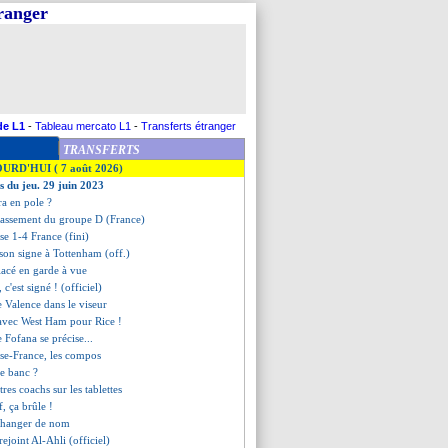
tranger
de L1
-
Tableau mercato L1
-
Transferts étranger
TRANSFERTS
OURD'HUI ( 7 août 2026)
s du jeu. 29 juin 2023
ra en pole ?
classement du groupe D (France)
sse 1-4 France (fini)
son signe à Tottenham (off.)
placé en garde à vue
 c'est signé ! (officiel)
de Valence dans le viseur
 avec West Ham pour Rice !
e Fofana se précise...
sse-France, les compos
 le banc ?
tres coachs sur les tablettes
, ça brûle !
 changer de nom
ejoint Al-Ahli (officiel)