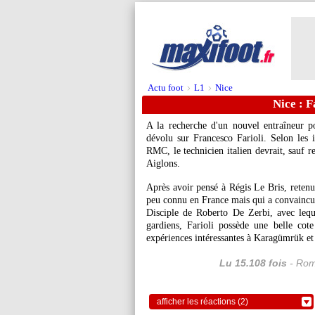
Actu foot
L1
Nice
>
>
Nice : F
A la recherche d'un nouvel entraîneur 
dévolu sur Francesco Farioli. Selon les 
RMC, le technicien italien devrait, sauf r
Aiglons.
Après avoir pensé à Régis Le Bris, retenu
peu connu en France mais qui a convaincu l
Disciple de Roberto De Zerbi, avec leque
gardiens, Farioli possède une belle cot
expériences intéressantes à Karagümrük et
Lu 15.108 fois
- Rom
afficher les réactions (2)