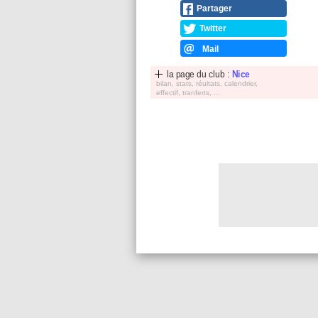
Partager
Twitter
Mail
la page du club :
Nice
bilan, stats, réultats, calendrier,
effectif, tranferts, ...