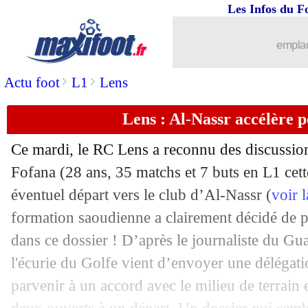
Les Infos du F
27/06
Tottenham
: Kane, le PSG toujours act
emplac
27/06
OM
: feu vert de la DNCG
>
>
Actu foot
L1
Lens
27/06
Chelsea
: Kovacic vendu à Man City ! 
Lens : Al-Nassr accélère 
27/06
Sampdoria
: Pirlo a été nommé (offici
Ce mardi, le RC Lens a reconnu des discussio
27/06
Bordeaux
: le communiqué du club
Fofana
(28 ans, 35 matchs et 7 buts en L1 cet
éventuel départ vers le club d’Al-Nassr (
voir 
27/06
Tottenham
: Vicario, c'est bouclé (offi
formation saoudienne a clairement décidé de pa
dans ce dossier ! D’après le journaliste du G
27/06
PSG
: Enrique, plutôt la semaine proc
l'écurie du Golfe vient d’envoyer une délégati
parvenir à un accord avec le milieu de terrain 
27/06
Bordeaux
: sanction confirmée par l