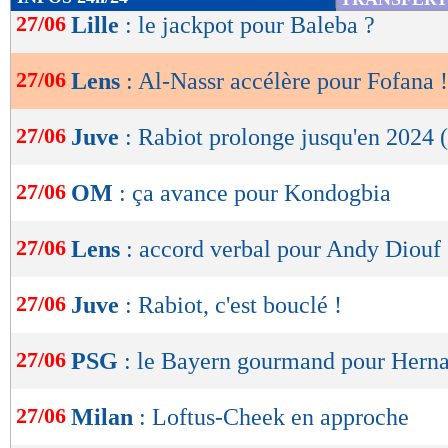
de
27/06
Lille
: le jackpot pour Baleba ?
lecture
27/06
Lens
: Al-Nassr accélère pour Fofana !
OK
27/06
Juve
: Rabiot prolonge jusqu'en 2024 (
27/06
OM
: ça avance pour Kondogbia
27/06
Lens
: accord verbal pour Andy Diouf
27/06
Juve
: Rabiot, c'est bouclé !
27/06
PSG
: le Bayern gourmand pour Herna
27/06
Milan
: Loftus-Cheek en approche