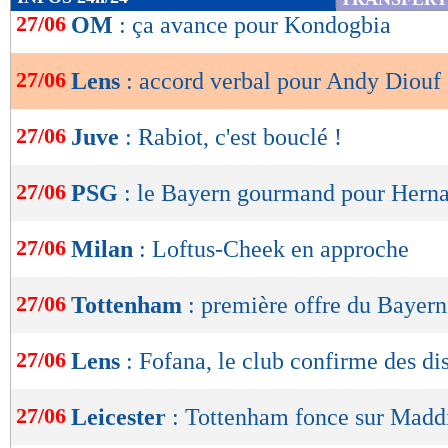
de
27/06
OM
: ça avance pour Kondogbia
lecture
27/06
Lens
: accord verbal pour Andy Diouf
OK
27/06
Juve
: Rabiot, c'est bouclé !
27/06
PSG
: le Bayern gourmand pour Herna
27/06
Milan
: Loftus-Cheek en approche
27/06
Tottenham
: première offre du Bayern
27/06
Lens
: Fofana, le club confirme des di
27/06
Leicester
: Tottenham fonce sur Madd