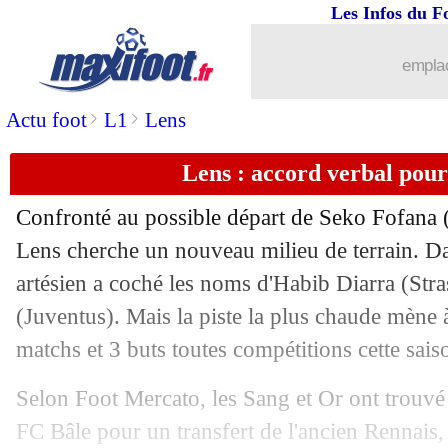
Les Infos du F
27/06
Sampdoria
: Pirlo a été nommé (offici
emplac
27/06
Bordeaux
: le communiqué du club
>
>
Actu foot
L1
Lens
27/06
Tottenham
: Vicario, c'est bouclé (offi
Lens : accord verbal pou
27/06
PSG
: Enrique, plutôt la semaine proc
Confronté au possible départ de Seko Fofana 
27/06
Bordeaux
: sanction confirmée par l
Lens cherche un nouveau milieu de terrain. Dan
artésien a coché les noms d'Habib Diarra (Str
27/06
OM
: Macron plaisante pour Mbappé
(Juventus). Mais la piste la plus chaude mèn
matchs et 3 buts toutes compétitions cette sais
27/06
Allemagne
: le constat sans pitié de K
Selon Foot Mercato, les Sang et Or ont trouvé
27/06
Strasbourg
: Djiku plaît à Nottingham
FC Bâle pour un transfert de l'ancien Rennais, 