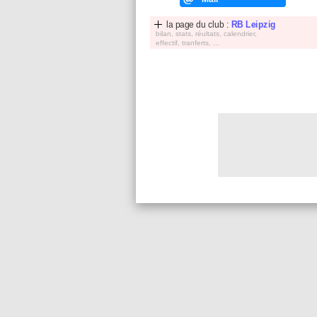
la page du club :
RB Leipzig
bilan, stats, réultats, calendrier,
effectif, tranferts, ...