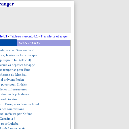
ents contre Toulouse
tranger
ferme le vestiaire au président
seil de M. Sissoko à Yamal
s complexe face aux Bleus
es de l'ancien de l'OL, Diop
missionne aussi
 va prendre sa retraite
proche d'un retour
de L1
-
Tableau mercato L1
-
Transferts étranger
 baisse des salaires
TRANSFERTS
nt de la Fédé démissionne
club proche d'être vendu ?
ence, le rêve de Luis Enrique
 plus pour Tati (officiel)
Vinicius va dépasser Mbappé
ue temporise pour Ruiz
’éloigne du Mondial
hel prévient Foden
a payer pour Endrick
le les infrastructures
vise pas la présidence
éfend Gravina
 de L. Enrique va faire un bond
oi des commissions
enal intéressé par Kofane
 Guardiola !
xé pour Lukeba
prêt à rester, mais...